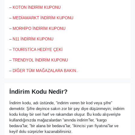
–
KOTON İNDİRİM KUPONU
–
MEDİAMARKT İNDİRİM KUPONU
–
MORHİPO İNDİRİM KUPONU
–
N11 İNDİRİM KUPONU
–
TOURİSTİCA HEDİYE ÇEKİ
–
TRENDYOL İNDİRİM KUPONU
–
DİĞER TÜM MAĞAZALARA BAKIN..
İndirim Kodu Nedir?
İndirim kodu, adı üstünde, “indirim veren bir kod veya şifre”
demektir. Şifre deyince sakın zor bir şey diye düşünmeyin; indirim
kodu kolay bir seri harf ve rakamdan oluşur. Bu kodu alışverişte
kullandığınızda mağazalardan “anında indirim”ler, “kargo
bedava”lar, “bir alana bir bedava”lar, “ikincisi yarı fiyatına”lar ve
keyif dolu sürprizler kazanabilirsiniz.