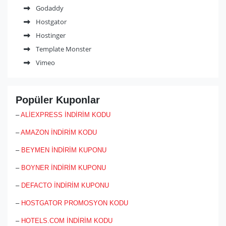
Godaddy
alanlarında 10 yılı aşkın deneyimi bulunan çok profesyonel bir
teknoloji firması.
Hostgator
Hostinger
Template Monster
Vimeo
Popüler Kuponlar
–
ALİEXPRESS İNDİRİM KODU
–
AMAZON İNDİRİM KODU
–
BEYMEN İNDİRİM KUPONU
–
BOYNER İNDİRİM KUPONU
–
DEFACTO İNDİRİM KUPONU
–
HOSTGATOR PROMOSYON KODU
–
HOTELS.COM İNDİRİM KODU