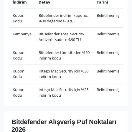
İndirim
Detay
Tarihi
Kupon
Bitdefender indirim kuponu:
Belirtilmemiş
Kodu
%30 değerinde (B2B)
Kampanya
BitDefender Total Security
Belirtilmemiş
Antivirüs sadece 4,90 TL!
Kupon
Bitdefender tüm siteden %50
Belirtilmemiş
Kodu
indirim kodu
Kupon
Intego Mac Security için %30
Belirtilmemiş
Kodu
indirim kodu
Kupon
Intego Mac Security için %25
Belirtilmemiş
Kodu
indirim kodu
Bitdefender Alışveriş Püf Noktaları
2026