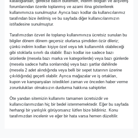
kataloglardan, gerekse basın bültenleri, indirim blogları ve alışveriş
forumlarından özenle toplanmış ve azami itina gösterilerek
kullanımınıza sunulmuştur. Ayrıca bazı kodlar da kullanıcılarımız
tarafından bize iletilmiş ve bu sayfada diğer kullanıcılarımızın
istifadesine sunulmuştur.
Tarafımızdan özveri ile toplanıp kullanımınıza ücretsiz sunulan bu
bilgiler dönem dönem geçersiz olurlarsa şimdiden özür dileriz;
çünkü indirim kodları kişiye özel veya tek kullanımlık olabileceği
gibi stoklarla sınırlı da olabilir. Bazı kodlar ise sadece bazı
ürünlerde (mesela bazı marka ve kategorilerde) veya bazı günlerde
(mesela sadece hafta sonlarında) veya bazı şartlar dahilinde
(mesela 2 adet alındığında veya belli bir sepet tutarının üzerine
çıkıldığında) geçerli olabilir. Ayrıca mağazalar ve iş ortakları,
kupon ve kampanyaları istedikleri zaman ve önceden haber verme
zorunlulukları olmaksızın durdurma hakkına sahiptirler.
Öte yandan sitemizin kullanımı tamamen ücretsizdir ve
kullanıcılarımızdan hiç bir bedel istenmemektedir. Eğer bu sayfada
herhangi bir yanlışlık görüyorsanız lütfen bize bildiriniz. Konu
tarafımızdan incelenir ve eğer bir hata varsa hemen düzeltilir.