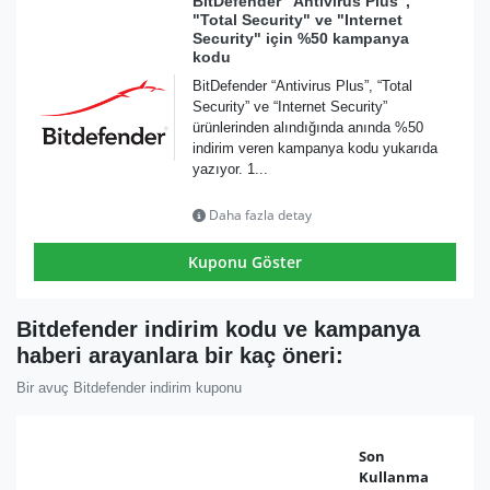
BitDefender "Antivirus Plus",
"Total Security" ve "Internet
Security" için %50 kampanya
kodu
BitDefender “Antivirus Plus”, “Total
Security” ve “Internet Security”
ürünlerinden alındığında anında %50
indirim veren kampanya kodu yukarıda
yazıyor. 1...
Daha fazla detay
Kuponu Göster
Bitdefender indirim kodu ve kampanya
haberi arayanlara bir kaç öneri:
Bir avuç Bitdefender indirim kuponu
Son
Kullanma