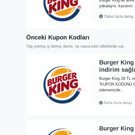
Burger King’de anlık
yakalayın, kazanın.
Daha fazla detay
Önceki Kupon Kodları
Yaş yetmiş iş bitmiş deme, ne varsa eski tüfeklerde var.
Burger King
indirim sağl
Burger King 29 TL i
“KUPON KODUNU GÖST
ödemenizde...
Daha fazla detay
Burger King