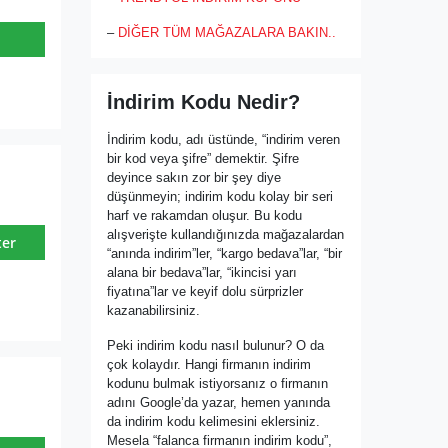
–
DİĞER TÜM MAĞAZALARA BAKIN..
İndirim Kodu Nedir?
İndirim kodu, adı üstünde, “indirim veren
bir kod veya şifre” demektir. Şifre
deyince sakın zor bir şey diye
düşünmeyin; indirim kodu kolay bir seri
harf ve rakamdan oluşur. Bu kodu
alışverişte kullandığınızda mağazalardan
ter
“anında indirim”ler, “kargo bedava”lar, “bir
alana bir bedava”lar, “ikincisi yarı
fiyatına”lar ve keyif dolu sürprizler
kazanabilirsiniz.
Peki indirim kodu nasıl bulunur? O da
çok kolaydır. Hangi firmanın indirim
kodunu bulmak istiyorsanız o firmanın
adını Google’da yazar, hemen yanında
da indirim kodu kelimesini eklersiniz.
Mesela “falanca firmanın indirim kodu”,