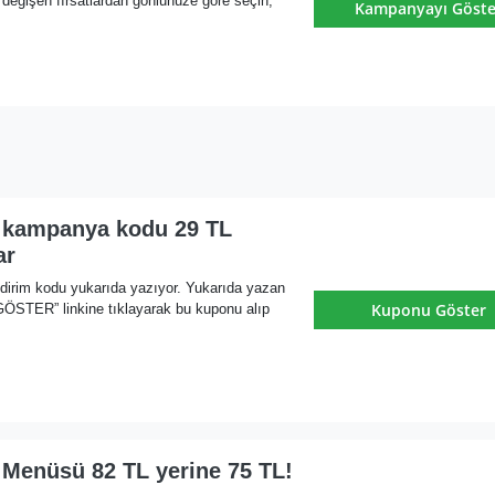
 değişen fırsatlardan gönlünüze göre seçin,
Kampanyayı Göste
 kampanya kodu 29 TL
ar
ndirim kodu yukarıda yazıyor. Yukarıda yazan
Kuponu Göster
ER” linkine tıklayarak bu kuponu alıp
 Menüsü 82 TL yerine 75 TL!