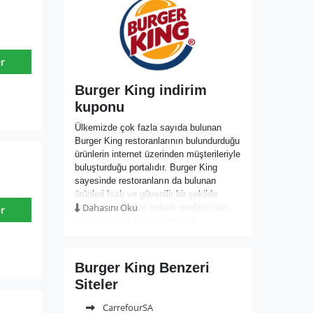
r
Burger King indirim
kuponu
Ülkemizde çok fazla sayıda bulunan
Burger King restoranlarının bulundurduğu
ürünlerin internet üzerinden müşterileriyle
buluşturduğu portalıdır. Burger King
sayesinde restoranların da bulunan
ürünleri hızlı ve güvenilir bir şekilde
Dahasını Oku
internet üzerinden tedarik edebilirsiniz.
r
Site içerisinde ki sekmelerden
yararlanarak çeşitli kapmayanlardan
cazip fiyatlarla faydalanabilirsiniz.
Üstelik sadece bilgisayar aracılığı ile
Burger King Benzeri
akıllı telefonlara uygun uygulamalar ve
Siteler
çağrı merkezi numarası ile de ürünleri
kolaylıkla sipariş verebilirsiniz. Sipariş
CarrefourSA