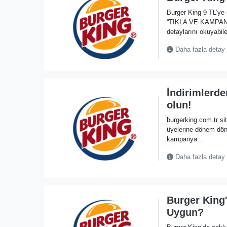
Burger King 9 TL’ye
“TIKLA VE KAMPANYA
detaylarını okuyabile
Daha fazla detay
İndirimlerde
olun!
burgerking.com.tr sit
üyelerine dönem döne
kampanya...
Daha fazla detay
Burger King'
Uygun?