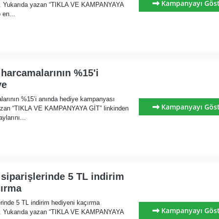
Kampanyayı Gös
ı. Yukarıda yazan “TIKLA VE KAMPANYAYA
 en...
 harcamalarının %15'i
ye
larının %15’i anında hediye kampanyası
Kampanyayı Gös
yazan “TIKLA VE KAMPANYAYA GİT” linkinden
ylarını...
siparişlerinde 5 TL indirim
çırma
erinde 5 TL indirim hediyeni kaçırma
Kampanyayı Gös
ı. Yukarıda yazan “TIKLA VE KAMPANYAYA