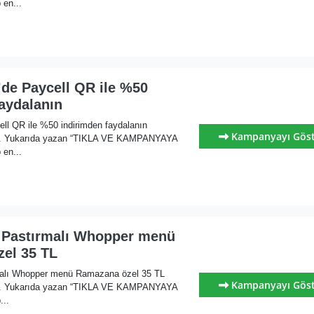
 en...
’de Paycell QR ile %50
aydalanın
ell QR ile %50 indirimden faydalanın
Kampanyayı Gös
ı. Yukarıda yazan “TIKLA VE KAMPANYAYA
 en...
 Pastırmalı Whopper menü
el 35 TL
malı Whopper menü Ramazana özel 35 TL
Kampanyayı Gös
ı. Yukarıda yazan “TIKLA VE KAMPANYAYA
...