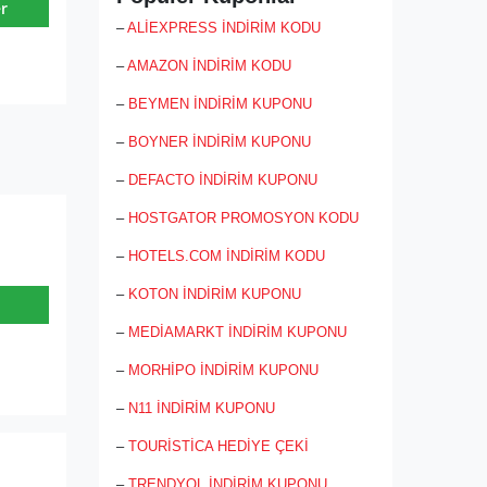
r
üyelik sayesinde Burger King hakkında
–
ALİEXPRESS İNDİRİM KODU
gelişmeler ve fırsatlardan anında
bilgilenebilirsiniz. Verdiğiniz siparişlerin
–
AMAZON İNDİRİM KODU
ödemeleri güvenli ve hızlı bir şekilde
gerçekleştirilip size teslim edilmek üzere
–
BEYMEN İNDİRİM KUPONU
hazırlanmaya başlanır. Burger King
sizlere ürünlere kolay erişim, hızlı
–
BOYNER İNDİRİM KUPONU
teslimat, lezzetli ürünler ve alışveriş
kolaylığı sağlamak adına çok gelişme
–
DEFACTO İNDİRİM KUPONU
kaydetmiştir ve daha da geliştirmek için
çalışmalar yapmaktadır.
–
HOSTGATOR PROMOSYON KODU
–
HOTELS.COM İNDİRİM KODU
–
KOTON İNDİRİM KUPONU
–
MEDİAMARKT İNDİRİM KUPONU
–
MORHİPO İNDİRİM KUPONU
–
N11 İNDİRİM KUPONU
–
TOURİSTİCA HEDİYE ÇEKİ
–
TRENDYOL İNDİRİM KUPONU