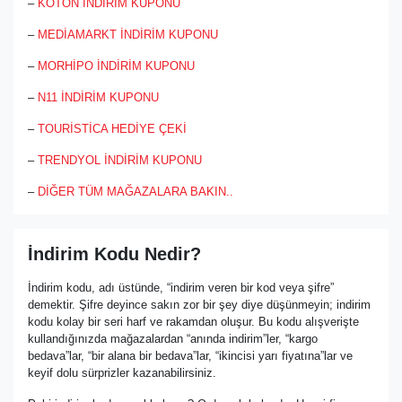
–
KOTON İNDİRİM KUPONU
–
MEDİAMARKT İNDİRİM KUPONU
–
MORHİPO İNDİRİM KUPONU
–
N11 İNDİRİM KUPONU
–
TOURİSTİCA HEDİYE ÇEKİ
–
TRENDYOL İNDİRİM KUPONU
–
DİĞER TÜM MAĞAZALARA BAKIN..
İndirim Kodu Nedir?
İndirim kodu, adı üstünde, “indirim veren bir kod veya şifre”
demektir. Şifre deyince sakın zor bir şey diye düşünmeyin; indirim
kodu kolay bir seri harf ve rakamdan oluşur. Bu kodu alışverişte
kullandığınızda mağazalardan “anında indirim”ler, “kargo
bedava”lar, “bir alana bir bedava”lar, “ikincisi yarı fiyatına”lar ve
keyif dolu sürprizler kazanabilirsiniz.