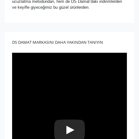
ucuzlatma metodundan, hem de DS Damat’daki indirimlerden
ve keyifle giyeceğimiz bu güzel ürünlerden.
DS DAMAT MARKASINI DAHA YAKINDAN TANIYIN