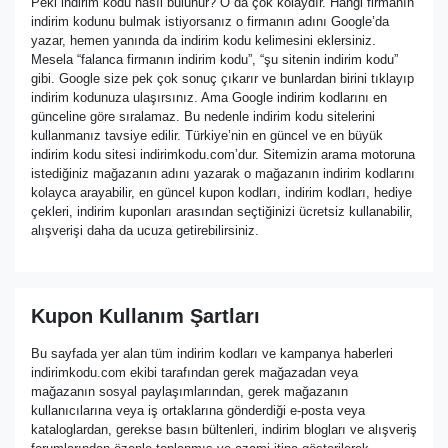
Peki indirim kodu nasıl bulunur? O da çok kolaydır. Hangi firmanın
indirim kodunu bulmak istiyorsanız o firmanın adını Google’da
yazar, hemen yanında da indirim kodu kelimesini eklersiniz.
Mesela “falanca firmanın indirim kodu”, “şu sitenin indirim kodu”
gibi. Google size pek çok sonuç çıkarır ve bunlardan birini tıklayıp
indirim kodunuza ulaşırsınız. Ama Google indirim kodlarını en
günceline göre sıralamaz. Bu nedenle indirim kodu sitelerini
kullanmanız tavsiye edilir. Türkiye’nin en güncel ve en büyük
indirim kodu sitesi indirimkodu.com’dur. Sitemizin arama motoruna
istediğiniz mağazanın adını yazarak o mağazanın indirim kodlarını
kolayca arayabilir, en güncel kupon kodları, indirim kodları, hediye
çekleri, indirim kuponları arasından seçtiğinizi ücretsiz kullanabilir,
alışverişi daha da ucuza getirebilirsiniz.
Kupon Kullanım Şartları
Bu sayfada yer alan tüm indirim kodları ve kampanya haberleri
indirimkodu.com ekibi tarafından gerek mağazadan veya
mağazanın sosyal paylaşımlarından, gerek mağazanın
kullanıcılarına veya iş ortaklarına gönderdiği e-posta veya
kataloglardan, gerekse basın bültenleri, indirim blogları ve alışveriş