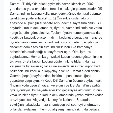
Damat, Türkiye’de erkek giyiminin pazar lideridir ve 2002
yılından bu yana erkeklerin tercihi olmak için çalışmaktadır. DS
Damat indirim kuponu kullanmak gerektiğinde de nasıl yapmak
gerektiğini şöyle anlatabiliriz: 1) Öncelikle dsdamat.com
sitesinde alışverişinizi sepete atıp, ödeme sayfasına gelin. Bu
sayfada ürünün açıklamasını, fiyatını, varsa indirimini ve varsa
kargo ücretini göreceksiniz. Toplam fiyatın hemen yanında da
küçük bir kutucuk olacak: İndirim kodunuzu buraya girmeniz ve
uygulamanız gerekiyor. 2) indirimkodu.com sitemize gelin ve
dsdamat.com sitesinin tüm indirim kuponu ve kampanya
haberlerinin sıralandığı bu sayfamızı açın. Oldu işte; bu
sayfadasınız. Hemen karşınızdaki kupon kodunu göster linkine
tıklayın. 3) Siz kupon kodunu göster linkine tıklar tıklamaz
karşınızda bir ekran açılacak ve ekranda size özel kupon kodu
belirecek. Bu kodu alıp kopyalayın ve DS Damat’a geri dönün.
Ödeme (sepet) sayfasındaki indirim kuponu kutucuğuna
yapıştırıp uygulayın. 4) Kodu DS Damat’ın ödeme sayfasındaki
“İndirim kodu uygula” yazan yere girin ve DS Damat’ın yazdığı
gibi uygulayın. Bu sayede eğer kod geçerliyse aldığınız ürünün
veya ürünlerin fiyatı o kodun açıklamasında yazan miktar kadar
ucuzlayacaktır. Alışverişinizi keyifle kullanın. Bu arada
sevdiğiniz arkadaşlarınıza sitemizden bahsetmeyi unutmayın;
onlar da faydalansın hem bu alışverişi anında iki tıkla bedava