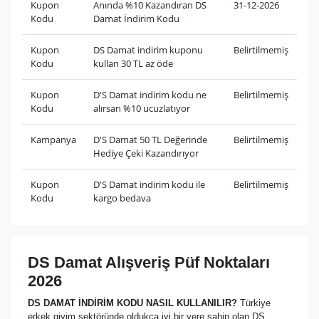
Kupon
Anında %10 Kazandıran DS
31-12-2026
Kodu
Damat İndirim Kodu
Kupon
DS Damat indirim kuponu
Belirtilmemiş
Kodu
kullan 30 TL az öde
Kupon
D'S Damat indirim kodu ne
Belirtilmemiş
Kodu
alırsan %10 ucuzlatıyor
Kampanya
D'S Damat 50 TL Değerinde
Belirtilmemiş
Hediye Çeki Kazandırıyor
Kupon
D'S Damat indirim kodu ile
Belirtilmemiş
Kodu
kargo bedava
DS Damat Alışveriş Püf Noktaları
2026
DS DAMAT
İNDİRİM KODU NASIL KULLANILIR?
Türkiye
erkek giyim sektöründe oldukça iyi bir yere sahip olan DS