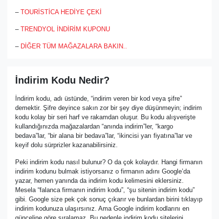
–
TOURİSTİCA HEDİYE ÇEKİ
–
TRENDYOL İNDİRİM KUPONU
–
DİĞER TÜM MAĞAZALARA BAKIN..
İndirim Kodu Nedir?
İndirim kodu, adı üstünde, “indirim veren bir kod veya şifre”
demektir. Şifre deyince sakın zor bir şey diye düşünmeyin; indirim
kodu kolay bir seri harf ve rakamdan oluşur. Bu kodu alışverişte
kullandığınızda mağazalardan “anında indirim”ler, “kargo
bedava”lar, “bir alana bir bedava”lar, “ikincisi yarı fiyatına”lar ve
keyif dolu sürprizler kazanabilirsiniz.
Peki indirim kodu nasıl bulunur? O da çok kolaydır. Hangi firmanın
indirim kodunu bulmak istiyorsanız o firmanın adını Google’da
yazar, hemen yanında da indirim kodu kelimesini eklersiniz.
Mesela “falanca firmanın indirim kodu”, “şu sitenin indirim kodu”
gibi. Google size pek çok sonuç çıkarır ve bunlardan birini tıklayıp
indirim kodunuza ulaşırsınız. Ama Google indirim kodlarını en
günceline göre sıralamaz. Bu nedenle indirim kodu sitelerini