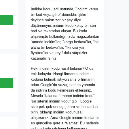
İndirim kodu, adı üstünde, “indirim veren
bir kod veya şifre” demektir. Şifre
deyince sakın zor bir şey diye
düşünmeyin; indirim kodu kolay bir seri
harf ve rakamdan oluşur. Bu kodu
alışverişte kullandığınızda mağazalardan
“anında indirim”ler, “kargo bedava”lar, “bir
alana bir bedava”lar, “ikincisi yarı
fiyatına”lar ve keyif dolu sürprizler
kazanabilirsiniz.
Peki indirim kodu nasıl bulunur? O da
çok kolaydır. Hangi firmanın indirim
kodunu bulmak istiyorsanız o firmanın
adını Google’da yazar, hemen yanında
da indirim kodu kelimesini eklersiniz.
Mesela “falanca firmanın indirim kodu”,
“şu sitenin indirim kodu” gibi. Google
size pek çok sonuç çıkarır ve bunlardan
birini tıklayıp indirim kodunuza
ulaşırsınız. Ama Google indirim kodlarını
en günceline göre sıralamaz. Bu nedenle
indirim kodu sitelerini kullanmanız