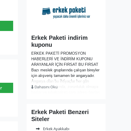
Erkek Paketi indirim
kuponu
ERKEK PAKETİ PROMOSYON
HABERLERİ VE İNDİRİM KUPONU
ARAYANLAR İÇİN FIRSAT BU FIRSAT
Bazı meslek gruplarında çalışan bireyler
için alışveriş tamamen bir angaryadır.
Angarya olan bu ihtiyaçlar her gün
Dahasını Oku
karşınıza çıktığında, zorunluluk olmaya
r
başlar ve erkekpaketi.com adresi bayları
bu sıkıntıdan kurtaran bir çalışma şekli
ile takipçilerine çok özel fırsatlar
sunmaktadır. Takipçilerden abone
Erkek Paketi Benzeri
olmaları istenmekte ve ekonomik ihtiyaç
Siteler
paketlerinden birinin seçilmesi
gerekmektedir. Site içerisinde oluşturulan
Erkek Ayakkabı