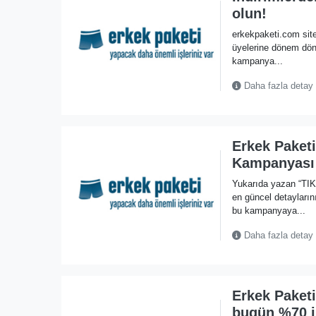
olun!
erkekpaketi.com sites
üyelerine dönem döne
kampanya...
Daha fazla detay
Erkek Paket
Kampanyası
Yukarıda yazan “TI
en güncel detayların
bu kampanyaya...
Daha fazla detay
Erkek Paket
bugün %70 i