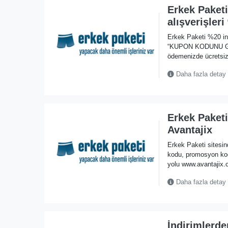
Erkek Paket
alışverişler
Erkek Paketi %20 in
“KUPON KODUNU GÖST
ödemenizde ücretsiz
Daha fazla detay
Erkek Paketi
Avantajix
Erkek Paketi sitesin
kodu, promosyon ko
yolu www.avantajix.c
Daha fazla detay
İndirimlerde