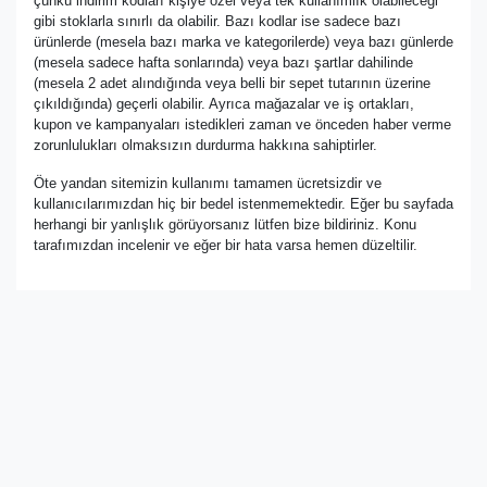
çünkü indirim kodları kişiye özel veya tek kullanımlık olabileceği
gibi stoklarla sınırlı da olabilir. Bazı kodlar ise sadece bazı
ürünlerde (mesela bazı marka ve kategorilerde) veya bazı günlerde
(mesela sadece hafta sonlarında) veya bazı şartlar dahilinde
(mesela 2 adet alındığında veya belli bir sepet tutarının üzerine
çıkıldığında) geçerli olabilir. Ayrıca mağazalar ve iş ortakları,
kupon ve kampanyaları istedikleri zaman ve önceden haber verme
zorunlulukları olmaksızın durdurma hakkına sahiptirler.
Öte yandan sitemizin kullanımı tamamen ücretsizdir ve
kullanıcılarımızdan hiç bir bedel istenmemektedir. Eğer bu sayfada
herhangi bir yanlışlık görüyorsanız lütfen bize bildiriniz. Konu
tarafımızdan incelenir ve eğer bir hata varsa hemen düzeltilir.