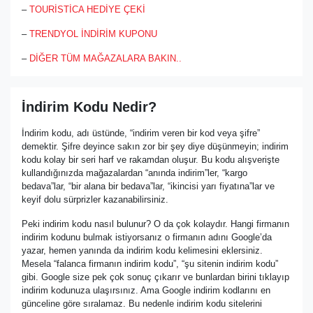
–
TOURİSTİCA HEDİYE ÇEKİ
–
TRENDYOL İNDİRİM KUPONU
–
DİĞER TÜM MAĞAZALARA BAKIN..
İndirim Kodu Nedir?
İndirim kodu, adı üstünde, “indirim veren bir kod veya şifre”
demektir. Şifre deyince sakın zor bir şey diye düşünmeyin; indirim
kodu kolay bir seri harf ve rakamdan oluşur. Bu kodu alışverişte
kullandığınızda mağazalardan “anında indirim”ler, “kargo
bedava”lar, “bir alana bir bedava”lar, “ikincisi yarı fiyatına”lar ve
keyif dolu sürprizler kazanabilirsiniz.
Peki indirim kodu nasıl bulunur? O da çok kolaydır. Hangi firmanın
indirim kodunu bulmak istiyorsanız o firmanın adını Google’da
yazar, hemen yanında da indirim kodu kelimesini eklersiniz.
Mesela “falanca firmanın indirim kodu”, “şu sitenin indirim kodu”
gibi. Google size pek çok sonuç çıkarır ve bunlardan birini tıklayıp
indirim kodunuza ulaşırsınız. Ama Google indirim kodlarını en
günceline göre sıralamaz. Bu nedenle indirim kodu sitelerini