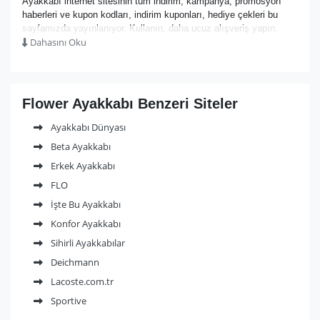
Ayakkabı internet sitesinin tüm indirim, kampanya, promosyon
haberleri ve kupon kodları, indirim kuponları, hediye çekleri bu
sayfamızda yayınlanıyor. Kullanın, daha ucuz alışveriş yapın.
Dahasını Oku
Flower Ayakkabı Benzeri Siteler
Ayakkabı Dünyası
Beta Ayakkabı
Erkek Ayakkabı
FLO
İşte Bu Ayakkabı
Konfor Ayakkabı
Sihirli Ayakkabılar
Deichmann
Lacoste.com.tr
Sportive