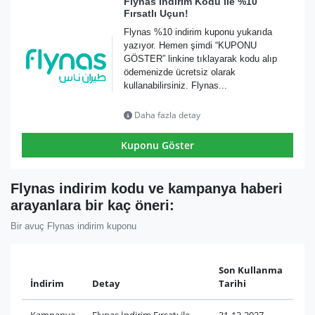
Flynas İndirim Kodu ile %10
Fırsatlı Uçun!
Flynas %10 indirim kuponu yukarıda
yazıyor. Hemen şimdi “KUPONU
GÖSTER” linkine tıklayarak kodu alıp
ödemenizde ücretsiz olarak
kullanabilirsiniz. Flynas...
Daha fazla detay
Kuponu Göster
Flynas indirim kodu ve kampanya haberi
arayanlara bir kaç öneri:
Bir avuç Flynas indirim kuponu
Son Kullanma
İndirim
Detay
Tarihi