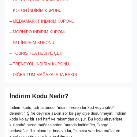
–
KOTON İNDİRİM KUPONU
–
MEDİAMARKT İNDİRİM KUPONU
–
MORHİPO İNDİRİM KUPONU
–
N11 İNDİRİM KUPONU
–
TOURİSTİCA HEDİYE ÇEKİ
–
TRENDYOL İNDİRİM KUPONU
–
DİĞER TÜM MAĞAZALARA BAKIN..
İndirim Kodu Nedir?
İndirim kodu, adı üstünde, “indirim veren bir kod veya şifre”
demektir. Şifre deyince sakın zor bir şey diye düşünmeyin; indirim
kodu kolay bir seri harf ve rakamdan oluşur. Bu kodu alışverişte
kullandığınızda mağazalardan “anında indirim”ler, “kargo
bedava”lar, “bir alana bir bedava”lar, “ikincisi yarı fiyatına”lar ve
keyif dolu sürprizler kazanabilirsiniz.