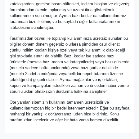
kataloglardan, gerekse basın bültenleri, indirim blogları ve alışveriş
forumlarından özenle toplanmış ve azami itina gösterilerek
kullanımınıza sunulmuştur. Ayrıca bazı kodlar da kullanıcılarımız
tarafından bize iletilmiş ve bu sayfada diğer kullanıcılarımızın
istifadesine sunulmuştur.
Tarafımızdan özveri ile toplanıp kullanımınıza ücretsiz sunulan bu
bilgiler dönem dönem geçersiz olurlarsa şimdiden özür dileriz;
çünkü indirim kodları kişiye özel veya tek kullanımlık olabileceği
gibi stoklarla sınırlı da olabilir. Bazı kodlar ise sadece bazı
ürünlerde (mesela bazı marka ve kategorilerde) veya bazı günlerde
(mesela sadece hafta sonlarında) veya bazı şartlar dahilinde
(mesela 2 adet alındığında veya belli bir sepet tutarının üzerine
çıkıldığında) geçerli olabilir. Ayrıca mağazalar ve iş ortakları,
kupon ve kampanyaları istedikleri zaman ve önceden haber verme
zorunlulukları olmaksızın durdurma hakkına sahiptirler.
Öte yandan sitemizin kullanımı tamamen ücretsizdir ve
kullanıcılarımızdan hiç bir bedel istenmemektedir. Eğer bu sayfada
herhangi bir yanlışlık görüyorsanız lütfen bize bildiriniz. Konu
tarafımızdan incelenir ve eğer bir hata varsa hemen düzeltilir.