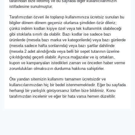
tarafından bize iletilmiş ve bu sayfada diğer kullanıcılarımızın
istifadesine sunulmuştur.
Tarafımızdan özveri ile toplanıp kullanımınıza ücretsiz sunulan bu
bilgiler dönem dönem geçersiz olurlarsa şimdiden özür dileriz;
çünkü indirim kodları kişiye özel veya tek kullanımlık olabileceği
gibi stoklarla sınırlı da olabilir. Bazı kodlar ise sadece bazı
ürünlerde (mesela bazı marka ve kategorilerde) veya bazı günlerde
(mesela sadece hafta sonlarında) veya bazı şartlar dahilinde
(mesela 2 adet alındığında veya belli bir sepet tutarının üzerine
çıkıldığında) geçerli olabilir. Ayrıca mağazalar ve iş ortakları,
kupon ve kampanyaları istedikleri zaman ve önceden haber verme
zorunlulukları olmaksızın durdurma hakkına sahiptirler.
Öte yandan sitemizin kullanımı tamamen ücretsizdir ve
kullanıcılarımızdan hiç bir bedel istenmemektedir. Eğer bu sayfada
herhangi bir yanlışlık görüyorsanız lütfen bize bildiriniz. Konu
tarafımızdan incelenir ve eğer bir hata varsa hemen düzeltilir.