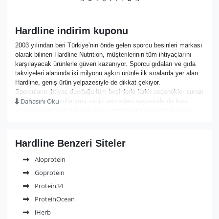
Hardline indirim kuponu
2003 yılından beri Türkiye’nin önde gelen sporcu besinleri markası
olarak bilinen Hardline Nutrition, müşterilerinin tüm ihtiyaçlarını
karşılayacak ürünlerle güven kazanıyor. Sporcu gıdaları ve gıda
takviyeleri alanında iki milyonu aşkın ürünle ilk sıralarda yer alan
Hardline, geniş ürün yelpazesiyle de dikkat çekiyor.
Sporcuların ihtiyaç duyduğu tüm besinlerle farklı seçenekler sunan
Dahasını Oku
Hardline, kolay kullanıma sahip web sitesi sayesinde de kısa
sürede istenen ürünler için sipariş verilmesini sağlıyor. Sağlıklı
yaşama dair yazılarıyla da müşterilerini bilgilendiren Hardline, uzun
yıllardır kazandığı tecrübesiyle her zaman kullanıcılarını
düşündüğünü gösteriyor. Yüksek protein oranlarına sahip olan
Hardline Benzeri Siteler
ürünleriyle sporcuların ilk tercihi olan Hardline, birçok markanın
ürününü satışa sunduğundan geniş bir çeşitlilik avantajı sağlıyor.
Aloprotein
Hardline.com.tr indirim kodu ve kampanyalarından haberdar olmak
Goprotein
için ise indirimkodu.com’u takip etmeniz yeterli oluyor!
Protein34
ProteinOcean
iHerb