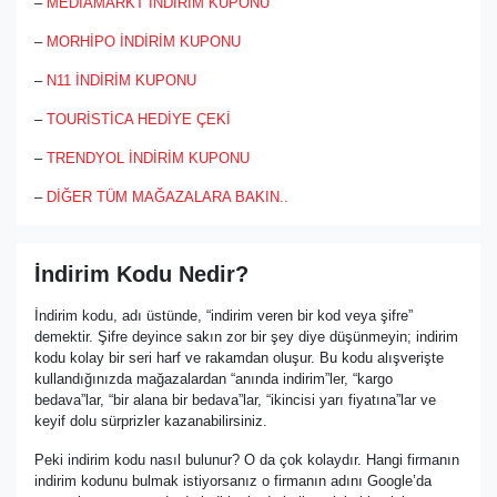
–
MEDİAMARKT İNDİRİM KUPONU
–
MORHİPO İNDİRİM KUPONU
–
N11 İNDİRİM KUPONU
–
TOURİSTİCA HEDİYE ÇEKİ
–
TRENDYOL İNDİRİM KUPONU
–
DİĞER TÜM MAĞAZALARA BAKIN..
İndirim Kodu Nedir?
İndirim kodu, adı üstünde, “indirim veren bir kod veya şifre”
demektir. Şifre deyince sakın zor bir şey diye düşünmeyin; indirim
kodu kolay bir seri harf ve rakamdan oluşur. Bu kodu alışverişte
kullandığınızda mağazalardan “anında indirim”ler, “kargo
bedava”lar, “bir alana bir bedava”lar, “ikincisi yarı fiyatına”lar ve
keyif dolu sürprizler kazanabilirsiniz.
Peki indirim kodu nasıl bulunur? O da çok kolaydır. Hangi firmanın
indirim kodunu bulmak istiyorsanız o firmanın adını Google’da