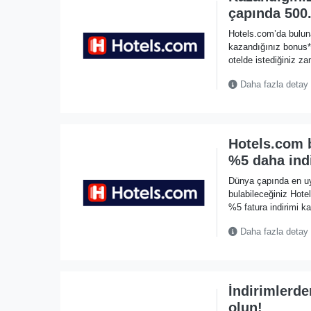
çapında 500.
Hotels.com’da bulun
kazandığınız bonus*
otelde istediğiniz za
Daha fazla detay
Hotels.com 
%5 daha indi
Dünya çapında en uyg
bulabileceğiniz Hot
%5 fatura indirimi k
Daha fazla detay
İndirimlerde
olun!