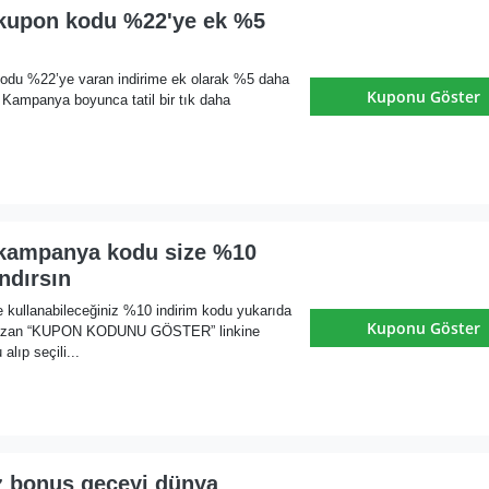
kupon kodu %22'ye ek %5
m
kodu %22’ye varan indirime ek olarak %5 daha
Kuponu Göster
. Kampanya boyunca tatil bir tık daha
kampanya kodu size %10
ndırsın
 kullanabileceğiniz %10 indirim kodu yukarıda
Kuponu Göster
 yazan “KUPON KODUNU GÖSTER” linkine
alıp seçili...
z bonus geceyi dünya