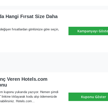
a Hangi Fırsat Size Daha
değişen fırsatlardan gönlünüze göre seçin,
Kampanyayı Göste
nç Veren Hotels.com
onu
im kuponu yukarıda yazıyor. Hemen şimdi
Kuponu Göster
nkine tıklayarak kodu alıp ödemenizde
nabilirsiniz. Hotels.com...