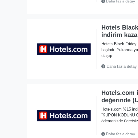
Daha fazla detay
Hotels Black
indirim kaza
Hotels Black Friday 
başladı. Yukarıda 
ulaşıp...
Daha fazla detay
Hotels.com 
değerinde (
Hotels.com %15 indi
“KUPON KODUNU GÖST
ödemenizde ücretsiz 
Daha fazla detay