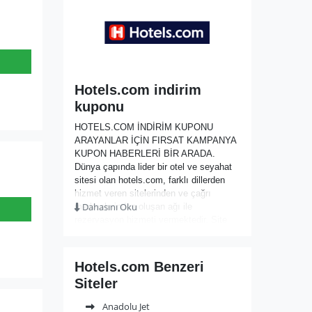
Hotels.com indirim
kuponu
HOTELS.COM İNDİRİM KUPONU
ARAYANLAR İÇİN FIRSAT KAMPANYA
KUPON HABERLERİ BİR ARADA.
Dünya çapında lider bir otel ve seyahat
sitesi olan hotels.com, farklı dillerden
hizmet veren sitelerinden ve çağrı
Dahasını Oku
merkezlerinden oluşan ağı ile
rezervasyon hizmeti vermektedir. Site
dünya genelinde Total Hotel Count-
Rounded üzerinde bağımsız ve büyük
otel zincirinin yanı sıra self catering
Hotels.com Benzeri
oteller de dahil olmak üzere,
Siteler
müşterilerine internet üzerindeki en geniş
konaklama seçeneklerini sunmaktadır.
Anadolu Jet