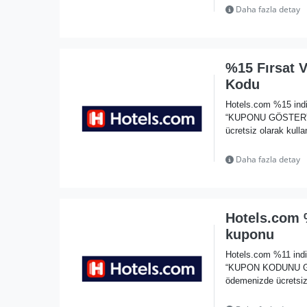
Daha fazla detay
%15 Fırsat 
Kodu
Hotels.com %15 indi
“KUPONU GÖSTER” li
ücretsiz olarak kulla
Daha fazla detay
Hotels.com 
kuponu
Hotels.com %11 indi
“KUPON KODUNU GÖST
ödemenizde ücretsiz 