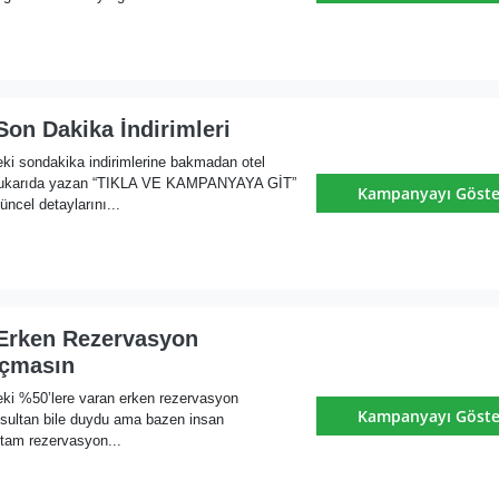
on Dakika İndirimleri
ki sondakika indirimlerine bakmadan otel
ukarıda yazan “TIKLA VE KAMPANYAYA GİT”
Kampanyayı Göste
üncel detaylarını...
Erken Rezervasyon
açmasın
eki %50’lere varan erken rezervasyon
Kampanyayı Göste
sultan bile duydu ama bazen insan
z tam rezervasyon...