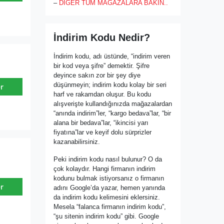
–
DİĞER TÜM MAĞAZALARA BAKIN..
alınmak istenildiği takdirde mail bilgileri
yazılarak e-bültene kaydolmak yeterlidir.
İndirim Kodu Nedir?
İndirim kodu, adı üstünde, “indirim veren
bir kod veya şifre” demektir. Şifre
deyince sakın zor bir şey diye
düşünmeyin; indirim kodu kolay bir seri
r
harf ve rakamdan oluşur. Bu kodu
alışverişte kullandığınızda mağazalardan
“anında indirim”ler, “kargo bedava”lar, “bir
alana bir bedava”lar, “ikincisi yarı
fiyatına”lar ve keyif dolu sürprizler
kazanabilirsiniz.
Peki indirim kodu nasıl bulunur? O da
çok kolaydır. Hangi firmanın indirim
kodunu bulmak istiyorsanız o firmanın
r
adını Google’da yazar, hemen yanında
da indirim kodu kelimesini eklersiniz.
Mesela “falanca firmanın indirim kodu”,
“şu sitenin indirim kodu” gibi. Google