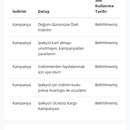
Son
Kullanma
İndirim
Detay
Tarihi
Kampanya
Doğum Gününüze Özel
Belirtilmemiş
İndirim!
Kampanya
İpekyol Kart almayı
Belirtilmemiş
unutmayın, kampanyadan
yararlanın
Kampanya
İndirimlerden faydalanmak
Belirtilmemiş
için üye olun!
Kampanya
İpekyol için indirim kodu
Belirtilmemiş
yoksa Avantajix ile ucuzlatın
Kampanya
İpekyol: Ücretsiz Kargo
Belirtilmemiş
Kampanyası