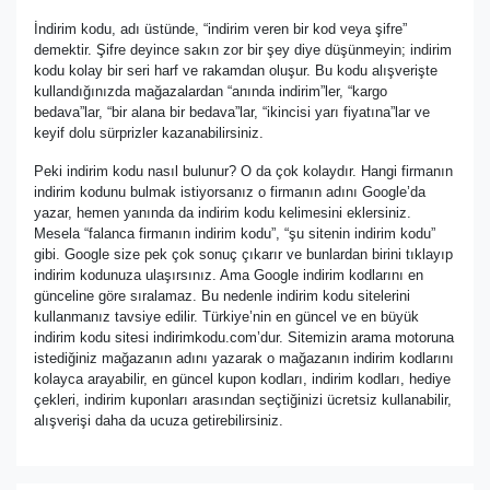
İndirim kodu, adı üstünde, “indirim veren bir kod veya şifre”
demektir. Şifre deyince sakın zor bir şey diye düşünmeyin; indirim
kodu kolay bir seri harf ve rakamdan oluşur. Bu kodu alışverişte
kullandığınızda mağazalardan “anında indirim”ler, “kargo
bedava”lar, “bir alana bir bedava”lar, “ikincisi yarı fiyatına”lar ve
keyif dolu sürprizler kazanabilirsiniz.
Peki indirim kodu nasıl bulunur? O da çok kolaydır. Hangi firmanın
indirim kodunu bulmak istiyorsanız o firmanın adını Google’da
yazar, hemen yanında da indirim kodu kelimesini eklersiniz.
Mesela “falanca firmanın indirim kodu”, “şu sitenin indirim kodu”
gibi. Google size pek çok sonuç çıkarır ve bunlardan birini tıklayıp
indirim kodunuza ulaşırsınız. Ama Google indirim kodlarını en
günceline göre sıralamaz. Bu nedenle indirim kodu sitelerini
kullanmanız tavsiye edilir. Türkiye’nin en güncel ve en büyük
indirim kodu sitesi indirimkodu.com’dur. Sitemizin arama motoruna
istediğiniz mağazanın adını yazarak o mağazanın indirim kodlarını
kolayca arayabilir, en güncel kupon kodları, indirim kodları, hediye
çekleri, indirim kuponları arasından seçtiğinizi ücretsiz kullanabilir,
alışverişi daha da ucuza getirebilirsiniz.