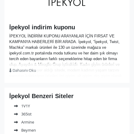
İpekyol indirim kuponu
İPEKYOL İNDİRİM KUPONU ARAYANLAR İÇİN FIRSAT VE
KAMPANYA HABERLERİ BİR ARADA. İpekyol, “İpekyol, Twist,
Machka” markalı ürünleri ile 130 un üzerinde mağaza ve
ipekyol.com.tr portalında moda tutkunu ve her daim şık olmayı
tercih eden bayanların farklı seçeneklerine hitap eden bir firma
olup, Ayaydın & Miroglio Grup iştirakidir. Kadın giyim ürünleri ve
Dahasını Oku
aksesuarlarının yer aldığı sitede, modern kadının yaşam tarzını
yansıtan koleksiyon ürünleri üst giyim, alt giyim, dış giyim olarak
alt kategorilere ayrılarak çeşitlendirilmiş ve Büyük sezon indirimi
yüzde 50’lere varan fiyat avantajları sunmaktadır. İpekyol.com.tr’
de başarılı moda tasarımcısı Zeynep Tosun ile Türk tekstilinde
İpekyol Benzeri Siteler
marka&tasarımcı işbirliğinin en güzel örneklerini yansıtan ürünler
yer almaktadır. Ayrıca sitede her kategori için en yeni ürünler “yeni
1V1Y
ürünler başlığı” altında bayanların tercihine sunulmaktadır. Takı,
365ist
saat, gözlük, şapka, şal, kemer, çanta vb. nin bulunduğu aksesuar
ve ayakkabı menüsü ile alışveriş tamamlayıcı ürünlerle
Armine
renklendirilebilmektedir. Site üye olmadan alışveriş yapma imkanı
Beymen
sağlamamaktadır, daha sonra üyelik iptal edilmek istenirse “üyelik