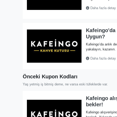
Daha fazla detay
Kafeingo'da 
Uygun?
Kafeingo’da anlık de
yakalayın, kazanın.
Daha fazla detay
Önceki Kupon Kodları
Yaş yetmiş iş bitmiş deme, ne varsa eski tüfeklerde var.
Kafeingo alı
bekler!
Kafeingo alışverişi