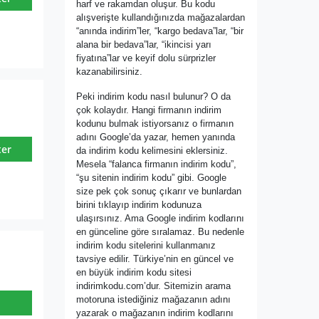
harf ve rakamdan oluşur. Bu kodu
alışverişte kullandığınızda mağazalardan
“anında indirim”ler, “kargo bedava”lar, “bir
alana bir bedava”lar, “ikincisi yarı
fiyatına”lar ve keyif dolu sürprizler
kazanabilirsiniz.
Peki indirim kodu nasıl bulunur? O da
çok kolaydır. Hangi firmanın indirim
kodunu bulmak istiyorsanız o firmanın
adını Google’da yazar, hemen yanında
ter
da indirim kodu kelimesini eklersiniz.
Mesela “falanca firmanın indirim kodu”,
“şu sitenin indirim kodu” gibi. Google
size pek çok sonuç çıkarır ve bunlardan
birini tıklayıp indirim kodunuza
ulaşırsınız. Ama Google indirim kodlarını
en günceline göre sıralamaz. Bu nedenle
indirim kodu sitelerini kullanmanız
tavsiye edilir. Türkiye’nin en güncel ve
en büyük indirim kodu sitesi
indirimkodu.com’dur. Sitemizin arama
motoruna istediğiniz mağazanın adını
yazarak o mağazanın indirim kodlarını