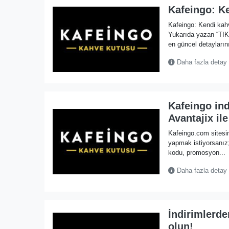
Kafeingo: K
Kafeingo: Kendi kah
Yukarıda yazan “TI
en güncel detaylarını
Daha fazla detay
Kafeingo in
Avantajix ile
Kafeingo.com sitesi
yapmak istiyorsanız;
kodu, promosyon...
Daha fazla detay
İndirimlerde
olun!