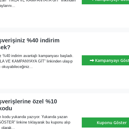
yazan “TIKLA VE KAMPANYAYA GİT” linkinden
ylarını...
şverişiniz %40 indirim
sek?
iz %40 indirim avantajlı kampanyası başladı.
Kampanyayı Gös
KLA VE KAMPANYAYA GİT” linkinden ulaşıp
 okuyabileceğiniz...
şverişlerine özel %10
kodu
m kodu yukarıda yazıyor. Yukarıda yazan
Kuponu Göster
ER” linkine tıklayarak bu kuponu alıp
olarak...