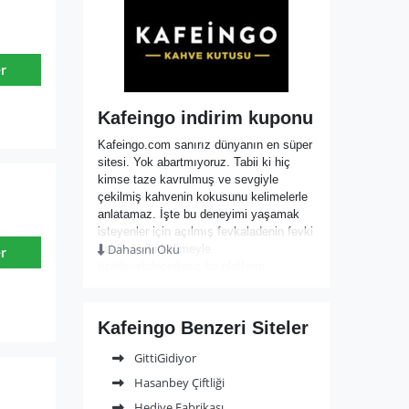
r
Kafeingo indirim kuponu
Kafeingo.com sanırız dünyanın en süper
sitesi. Yok abartmıyoruz. Tabii ki hiç
kimse taze kavrulmuş ve sevgiyle
çekilmiş kahvenin kokusunu kelimelerle
anlatamaz. İşte bu deneyimi yaşamak
isteyenler için açılmış fevkaladenin fevki
Dahasını Oku
şeklinde iki kelimeyle
r
özetleyebileceğimiz bir platform
Kafeingo. Çok kısa önce hayata geçmiş
olmasına rağmen ağızdan ağıza
yayılmayı başarmış ve geleceği çok
Kafeingo Benzeri Siteler
parlak bir keyif sitesi. Ve keyif
paylaştıkça çoğalır. Arkadaşlarınıza da
GittiGidiyor
mutlaka bahsedin.
Hasanbey Çiftliği
Hediye Fabrikası