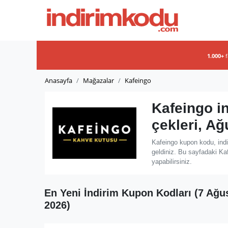
1.000+
Anasayfa
Mağazalar
Kafeingo
Kafeingo i
çekleri, A
Kafeingo kupon kodu, indi
geldiniz. Bu sayfadaki Kaf
yapabilirsiniz.
En Yeni İndirim Kupon Kodları (7 Ağu
2026)