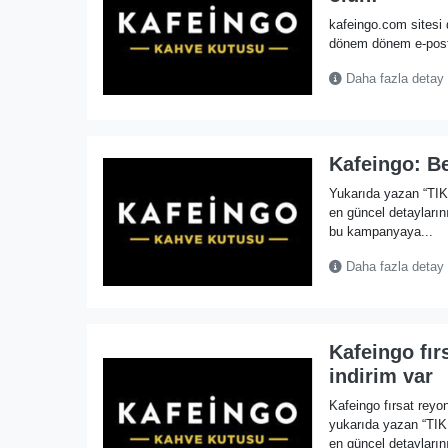
kafeingo.com sitesi d
dönem dönem e-posta 
Daha fazla detay
Kafeingo: B
Yukarıda yazan “TI
en güncel detayların
bu kampanyaya...
Daha fazla detay
Kafeingo fı
indirim var
Kafeingo fırsat rey
yukarıda yazan “TI
en güncel detaylarını