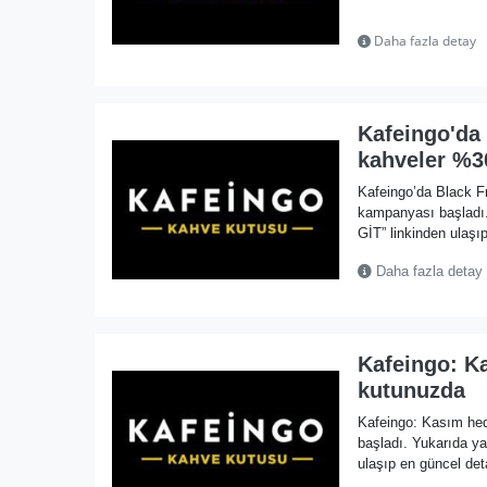
Daha fazla detay
Kafeingo'da 
kahveler %30
Kafeingo’da Black Fr
kampanyası başlad
GİT” linkinden ulaşıp
Daha fazla detay
Kafeingo: Ka
kutunuzda
Kafeingo: Kasım hed
başladı. Yukarıda 
ulaşıp en güncel deta