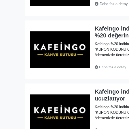
Daha fazla detay
Kafeingo ind
%20 değerin
Kafeingo %20 indiri
“KUPON KODUNU GÖST
ödemenizde ücretsiz 
Daha fazla detay
Kafeingo in
ucuzlatıyor
Kafeingo %20 indiri
“KUPON KODUNU GÖST
ödemenizde ücretsiz 