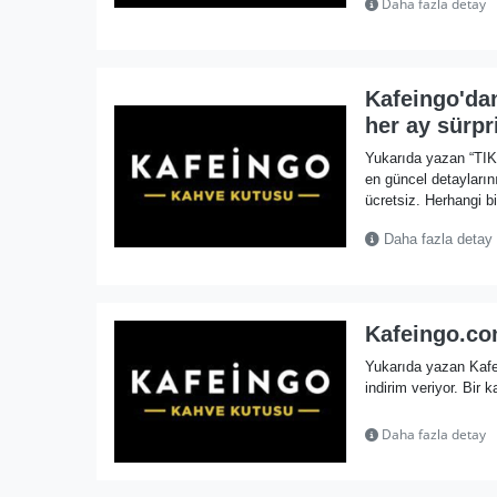
Daha fazla detay
Kafeingo'da
her ay sürpr
Yukarıda yazan “TI
en güncel detayları
ücretsiz. Herhangi bir
Daha fazla detay
Kafeingo.co
Yukarıda yazan Kafe
indirim veriyor. Bir k
Daha fazla detay