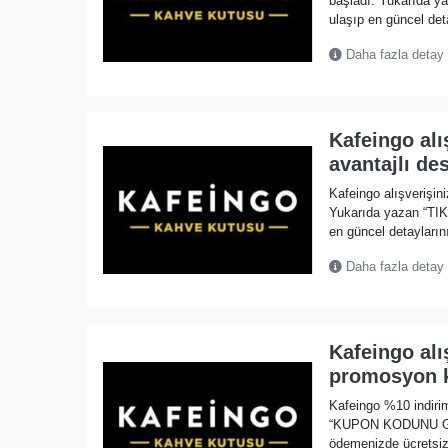
başladı. Yukarıda 
ulaşıp en güncel deta
Daha fazla detay
Kafeingo alı
avantajlı de
Kafeingo alışverişin
Yukarıda yazan “TI
en güncel detaylarını
Daha fazla detay
Kafeingo alı
promosyon 
Kafeingo %10 indiri
“KUPON KODUNU GÖST
ödemenizde ücretsiz 