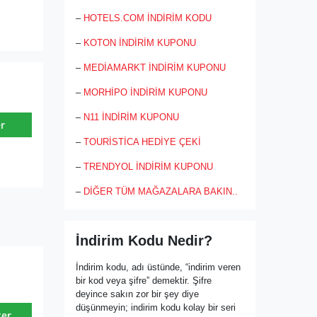
–
HOTELS.COM İNDİRİM KODU
–
KOTON İNDİRİM KUPONU
–
MEDİAMARKT İNDİRİM KUPONU
–
MORHİPO İNDİRİM KUPONU
–
N11 İNDİRİM KUPONU
r
–
TOURİSTİCA HEDİYE ÇEKİ
–
TRENDYOL İNDİRİM KUPONU
–
DİĞER TÜM MAĞAZALARA BAKIN..
İndirim Kodu Nedir?
İndirim kodu, adı üstünde, “indirim veren
bir kod veya şifre” demektir. Şifre
deyince sakın zor bir şey diye
düşünmeyin; indirim kodu kolay bir seri
ter