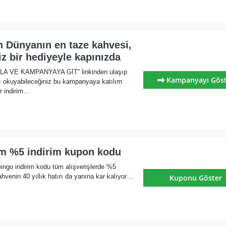
n Dünyanın en taze kahvesi,
iz bir hediyeyle kapınızda
KLA VE KAMPANYAYA GİT” linkinden ulaşıp
Kampanyayı Gös
nı okuyabileceğiniz bu kampanyaya katılım
 indirim...
m %5 indirim kupon kodu
ingo indirim kodu tüm alışverişlerde %5
ahvenin 40 yıllık hatırı da yanına kar kalıyor....
Kuponu Göster