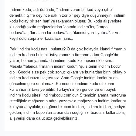
İndirim kodu, adı üstünde, “indirim veren bir kod veya şifre”
demektir. Şifre deyince sakın zor bir şey diye düşünmeyin; indirim
kodu kolay bir seri harf ve rakamdan oluşur. Bu kodu alışverişte
kullandığınızda mağazalardan “anında indirim”ler, “kargo
bedava”lar, “bir alana bir bedava”lar, “ikincisi yarı fiyatına”lar ve
keyif dolu sürprizler kazanabilirsiniz.
Peki indirim kodu nasıl bulunur? O da çok kolaydır. Hangi firmanın
indirim kodunu bulmak istiyorsanız o firmanın adını Google’da
yazar, hemen yanında da indirim kodu kelimesini eklersiniz.
Mesela “falanca firmanın indirim kodu”, “şu sitenin indirim kodu”
gibi. Google size pek çok sonuç çıkarır ve bunlardan birini tıklayıp
indirim kodunuza ulaşırsınız. Ama Google indirim kodlarını en
günceline göre sıralamaz. Bu nedenle indirim kodu sitelerini
kullanmanız tavsiye edilir. Türkiye’nin en güncel ve en büyük
indirim kodu sitesi indirimkodu.com’dur. Sitemizin arama motoruna
istediğiniz mağazanın adını yazarak o mağazanın indirim kodlarını
kolayca arayabilir, en güncel kupon kodları, indirim kodları, hediye
çekleri, indirim kuponları arasından seçtiğinizi ücretsiz kullanabilir,
alışverişi daha da ucuza getirebilirsiniz.