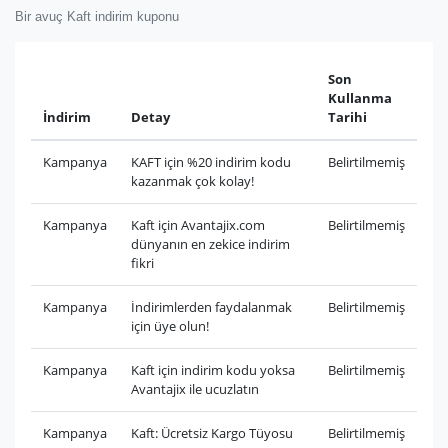
Bir avuç Kaft indirim kuponu
Son
Kullanma
İndirim
Detay
Tarihi
Kampanya
KAFT için %20 indirim kodu
Belirtilmemiş
kazanmak çok kolay!
Kampanya
Kaft için Avantajix.com
Belirtilmemiş
dünyanın en zekice indirim
fikri
Kampanya
İndirimlerden faydalanmak
Belirtilmemiş
için üye olun!
Kampanya
Kaft için indirim kodu yoksa
Belirtilmemiş
Avantajix ile ucuzlatın
Kampanya
Kaft: Ücretsiz Kargo Tüyosu
Belirtilmemiş