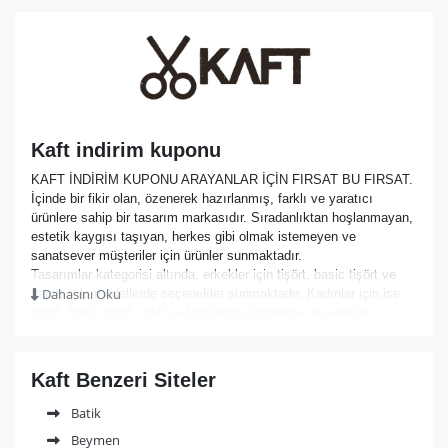
Kaft indirim kuponu
KAFT İNDİRİM KUPONU ARAYANLAR İÇİN FIRSAT BU FIRSAT.
İçinde bir fikir olan, özenerek hazırlanmış, farklı ve yaratıcı
ürünlere sahip bir tasarım markasıdır. Sıradanlıktan hoşlanmayan,
estetik kaygısı taşıyan, herkes gibi olmak istemeyen ve
sanatsever müşteriler için ürünler sunmaktadır.
Tasarımlar kategorisi altında, erkekler için tişört, basic tişört ve
Dahasını Oku
kapüşonlu modellerde seçenekler sunmaktadır. Kadınlar için ise
tişört, basic tişört, atlet ve kapüşonlu ürünlerde seçenekler
bulunmaktadır. Aksesuar gurubunda çanta ve posterler satışa
sunulmaktadır. Posterler ve bütün ürünler bir mesaj, bir tema, bir
fikir, bir akıma ait görüşler içermektedir. Ürün özellikleri kısmında,
Kaft Benzeri Siteler
kumaş ve baskıda kullanılan ürünler hakkında müşteri
bilgilendirilmektedir. Ürünün farklı açıdan çekilmiş görselleri ile
Batik
daha çok fikir elde etmek mümkündür. Ölçü tablosunda verilen
Beymen
erkek ve kadınlar için genişlik, uzunluk ve göğüs ölçüsü bilgilerine