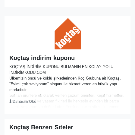
Koçtaş indirim kuponu
KOÇTAŞ İNDİRİM KUPONU BULMANIN EN KOLAY YOLU
İNDİRİMKODU.COM
Ülkemizin öncü ve köklü şirketlerinden Koç Grubuna ait Koçtaş,
“Evimi çok seviyorum” sloganı ile hizmet veren en büyük yapı
marketidir.
Satılan ürünlere ek olarak verilen çözüm önerileri, keşif hizmetleri,
Dahasını Oku
nakliye, montaj ve yaşam fikirleri ile herkesin evinden bir parça
olarak yaşamımıza değer katar. Yenilenen web sitesi ile aranan
ürünün daha kolay bulunmasını ve keyifli alışveriş imkânı sunar.
Tüm kategoriler altında bahçe ve balkon, ısıtma ve soğutma,
banyo, mutfak, mobilya, dekorasyon ve ev gereçleri, aydınlatma,
Koçtaş Benzeri Siteler
el aletleri, parke ve halılar, beyaz eşya, küçük ev aletleri, yapı ve