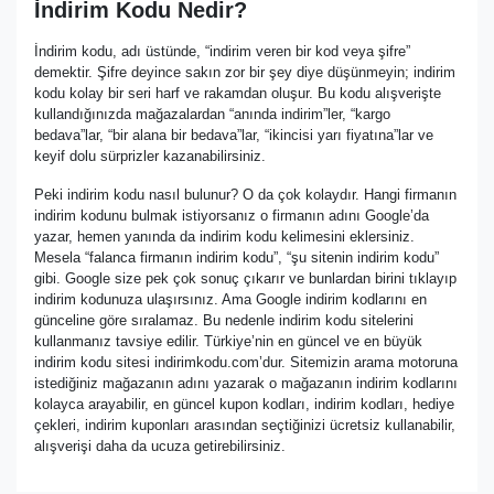
İndirim Kodu Nedir?
İndirim kodu, adı üstünde, “indirim veren bir kod veya şifre”
demektir. Şifre deyince sakın zor bir şey diye düşünmeyin; indirim
kodu kolay bir seri harf ve rakamdan oluşur. Bu kodu alışverişte
kullandığınızda mağazalardan “anında indirim”ler, “kargo
bedava”lar, “bir alana bir bedava”lar, “ikincisi yarı fiyatına”lar ve
keyif dolu sürprizler kazanabilirsiniz.
Peki indirim kodu nasıl bulunur? O da çok kolaydır. Hangi firmanın
indirim kodunu bulmak istiyorsanız o firmanın adını Google’da
yazar, hemen yanında da indirim kodu kelimesini eklersiniz.
Mesela “falanca firmanın indirim kodu”, “şu sitenin indirim kodu”
gibi. Google size pek çok sonuç çıkarır ve bunlardan birini tıklayıp
indirim kodunuza ulaşırsınız. Ama Google indirim kodlarını en
günceline göre sıralamaz. Bu nedenle indirim kodu sitelerini
kullanmanız tavsiye edilir. Türkiye’nin en güncel ve en büyük
indirim kodu sitesi indirimkodu.com’dur. Sitemizin arama motoruna
istediğiniz mağazanın adını yazarak o mağazanın indirim kodlarını
kolayca arayabilir, en güncel kupon kodları, indirim kodları, hediye
çekleri, indirim kuponları arasından seçtiğinizi ücretsiz kullanabilir,
alışverişi daha da ucuza getirebilirsiniz.