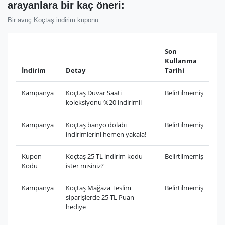
arayanlara bir kaç öneri:
Bir avuç Koçtaş indirim kuponu
Son
Kullanma
İndirim
Detay
Tarihi
Kampanya
Koçtaş Duvar Saati
Belirtilmemiş
koleksiyonu %20 indirimli
Kampanya
Koçtaş banyo dolabı
Belirtilmemiş
indirimlerini hemen yakala!
Kupon
Koçtaş 25 TL indirim kodu
Belirtilmemiş
Kodu
ister misiniz?
Kampanya
Koçtaş Mağaza Teslim
Belirtilmemiş
siparişlerde 25 TL Puan
hediye