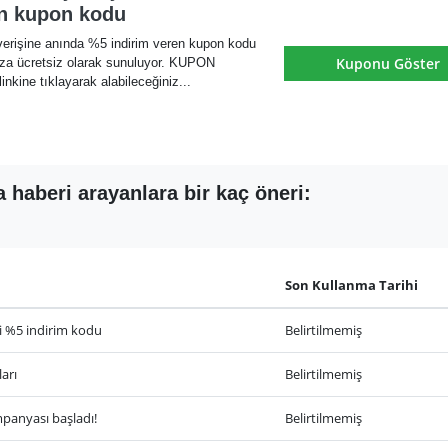
en kupon kodu
verişine anında %5 indirim veren kupon kodu
Kuponu Göster
ıza ücretsiz olarak sunuluyor. KUPON
ne tıklayarak alabileceğiniz...
 haberi arayanlara bir kaç öneri:
Son Kullanma Tarihi
li %5 indirim kodu
Belirtilmemiş
arı
Belirtilmemiş
panyası başladı!
Belirtilmemiş