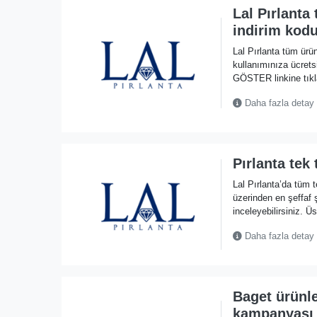
Lal Pırlanta
indirim kod
Lal Pırlanta tüm ürü
kullanımınıza ücre
GÖSTER linkine tıkla
Daha fazla detay
Pırlanta tek
Lal Pırlanta’da tüm 
üzerinden en şeffaf 
inceleyebilirsiniz. Ü
Daha fazla detay
Baget ürünl
kampanyası 