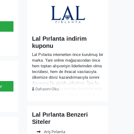
Lal Pırlanta indirim
kuponu
Lal Pırlanta internetten önce kurulmuş bir
marka. Yani online mağazasından önce
hem toptan alışverişin liderlerinden olma
tecrübesi, hem de ihracat vasıtasıyla
ülkemize döviz kazandırmasıyla ismini
duyurmuş bir güzide şirketimiz. İşte bu
r
Dahasını Oku
şirket şimdi de bu tecrübe birikimini artık
perakendede de göstermek ve online
satış ile tüm ekranlarımıza uzanıp
alışverişin en pratik ve güvenli şekilde
yapılması için çalışıyor. Tüm ürünler Lal
Lal Pırlanta Benzeri
Pırlanta’nın Kapalıçarşı’da kendi
Siteler
atölyelerinden, en kaliteli taşların en
kaliteli işçilikle buluşmasıyla vitrinlere ve
Ariş Pırlanta