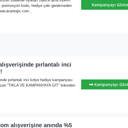
nzeri sitelerde fiyatları zekice ama indirim
Kampanyayı Göste
, promosyon kodu, hediye çeki gerekmeden
ww.avantajix.com...
alışverişinde pırlantalı inci
!
şinde pırlantalı inci kolye hediye kampanyası
Kampanyayı Gös
yazan “TIKLA VE KAMPANYAYA GİT” linkinden
com alışverişine anında %5