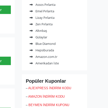
ekranlara ulaşıyor. Mücevher sektörüne
Assos Pırlanta
ömür adamış ustalar bu taşların ve
kaliteli işçiliğin titizlik gerektiren son
r
Emel Pırlanta
kontrollerini yapmadan hiç bir ürün satışa
Lizay Pırlanta
çıkmıyor. Onay alan ürünler en şık
mücevher kutusu ve sertifikası ile birlikte
Zen Pırlanta
kapımıza kadar ulaşıyor.
Altınbaş
Gülaylar
Blue Diamond
Hepsiburada
Amazon.com.tr
r
Amerikadan İste
Popüler Kuponlar
–
ALİEXPRESS İNDİRİM KODU
–
AMAZON İNDİRİM KODU
–
BEYMEN İNDİRİM KUPONU