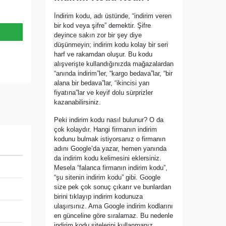
İndirim kodu, adı üstünde, “indirim veren
bir kod veya şifre” demektir. Şifre
deyince sakın zor bir şey diye
düşünmeyin; indirim kodu kolay bir seri
harf ve rakamdan oluşur. Bu kodu
alışverişte kullandığınızda mağazalardan
“anında indirim”ler, “kargo bedava”lar, “bir
alana bir bedava”lar, “ikincisi yarı
fiyatına”lar ve keyif dolu sürprizler
kazanabilirsiniz.
Peki indirim kodu nasıl bulunur? O da
çok kolaydır. Hangi firmanın indirim
kodunu bulmak istiyorsanız o firmanın
adını Google’da yazar, hemen yanında
da indirim kodu kelimesini eklersiniz.
Mesela “falanca firmanın indirim kodu”,
“şu sitenin indirim kodu” gibi. Google
size pek çok sonuç çıkarır ve bunlardan
birini tıklayıp indirim kodunuza
ulaşırsınız. Ama Google indirim kodlarını
en günceline göre sıralamaz. Bu nedenle
indirim kodu sitelerini kullanmanız