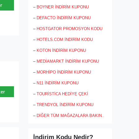
r
–
BOYNER İNDİRİM KUPONU
–
DEFACTO İNDİRİM KUPONU
–
HOSTGATOR PROMOSYON KODU
–
HOTELS.COM İNDİRİM KODU
–
KOTON İNDİRİM KUPONU
–
MEDİAMARKT İNDİRİM KUPONU
–
MORHİPO İNDİRİM KUPONU
–
N11 İNDİRİM KUPONU
ter
–
TOURİSTİCA HEDİYE ÇEKİ
–
TRENDYOL İNDİRİM KUPONU
–
DİĞER TÜM MAĞAZALARA BAKIN..
İndirim Kodu Nedir?