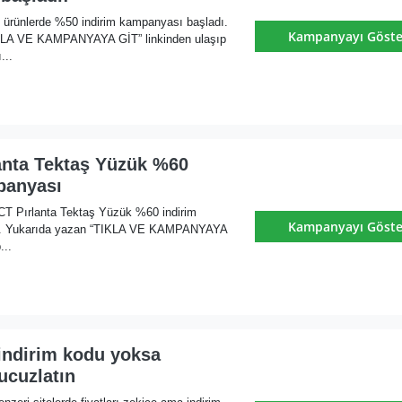
t ürünlerde %50 indirim kampanyası başladı.
Kampanyayı Göste
KLA VE KAMPANYAYA GİT” linkinden ulaşıp
...
lanta Tektaş Yüzük %60
panyası
 CT Pırlanta Tektaş Yüzük %60 indirim
Kampanyayı Göste
ı. Yukarıda yazan “TIKLA VE KAMPANYAYA
...
 indirim kodu yoksa
 ucuzlatın