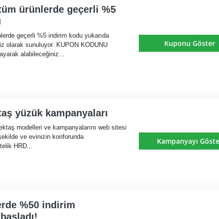
 tüm ürünlerde geçerli %5
u
nlerde geçerli %5 indirim kodu yukarıda
Kuponu Göster
tsiz olarak sunuluyor. KUPON KODUNU
yarak alabileceğiniz...
 taş yüzük kampanyaları
tektaş modelleri ve kampanyalarını web sitesi
şekilde ve evinizin konforunda
Kampanyayı Göste
stelik HRD...
erde %50 indirim
başladı!