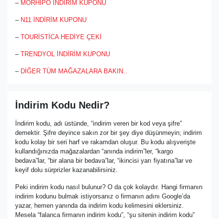
–
MORHİPO İNDİRİM KUPONU
–
N11 İNDİRİM KUPONU
–
TOURİSTİCA HEDİYE ÇEKİ
–
TRENDYOL İNDİRİM KUPONU
–
DİĞER TÜM MAĞAZALARA BAKIN..
İndirim Kodu Nedir?
İndirim kodu, adı üstünde, “indirim veren bir kod veya şifre”
demektir. Şifre deyince sakın zor bir şey diye düşünmeyin; indirim
kodu kolay bir seri harf ve rakamdan oluşur. Bu kodu alışverişte
kullandığınızda mağazalardan “anında indirim”ler, “kargo
bedava”lar, “bir alana bir bedava”lar, “ikincisi yarı fiyatına”lar ve
keyif dolu sürprizler kazanabilirsiniz.
Peki indirim kodu nasıl bulunur? O da çok kolaydır. Hangi firmanın
indirim kodunu bulmak istiyorsanız o firmanın adını Google’da
yazar, hemen yanında da indirim kodu kelimesini eklersiniz.
Mesela “falanca firmanın indirim kodu”, “şu sitenin indirim kodu”