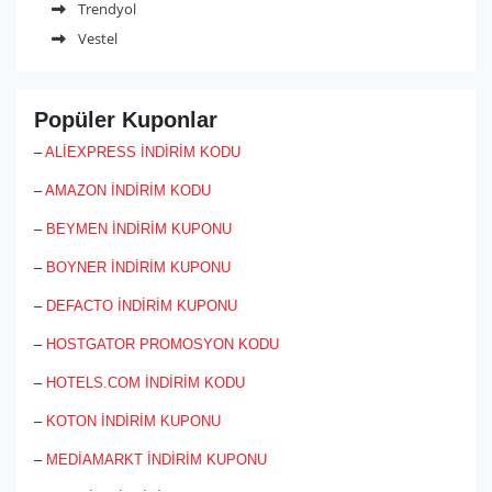
Trendyol
drone alacaksınız, aklınıza yağmurda ıslanmayanı veya suda
gideni var mı diye sormak hayatta gelmez. İşte MaxiTekno’nun
Vestel
müşteri memnuniyeti anlayışı daha ürünün en uç modellerinin
bulunup çıkarılıp getirilip sunulmasında başlıyor. Bizden de
kocaman bir bravoyu hak ediyor.
Popüler Kuponlar
–
ALİEXPRESS İNDİRİM KODU
–
AMAZON İNDİRİM KODU
–
BEYMEN İNDİRİM KUPONU
–
BOYNER İNDİRİM KUPONU
–
DEFACTO İNDİRİM KUPONU
–
HOSTGATOR PROMOSYON KODU
–
HOTELS.COM İNDİRİM KODU
–
KOTON İNDİRİM KUPONU
–
MEDİAMARKT İNDİRİM KUPONU