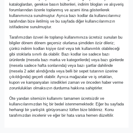
kataloglardan, gerekse basın bültenleri, indirim blogları ve alışveriş
forumlarından özenle toplanmış ve azami itina gösterilerek
kullanımınıza sunulmuştur. Ayrıca bazı kodlar da kullanıcılarımız
tarafından bize iletilmiş ve bu sayfada diğer kullanıcılarımızın
istifadesine sunulmuştur.
Tarafımızdan özveri ile toplanıp kullanımınıza ücretsiz sunulan bu
bilgiler dönem dönem geçersiz olurlarsa şimdiden özür dileriz;
çünkü indirim kodları kişiye özel veya tek kullanımlık olabileceği
gibi stoklarla sınırlı da olabilir. Bazı kodlar ise sadece bazı
ürünlerde (mesela bazı marka ve kategorilerde) veya bazı günlerde
(mesela sadece hafta sonlarında) veya bazı şartlar dahilinde
(mesela 2 adet alındığında veya belli bir sepet tutarının üzerine
çıkıldığında) geçerli olabilir. Ayrıca mağazalar ve iş ortakları,
kupon ve kampanyaları istedikleri zaman ve önceden haber verme
zorunlulukları olmaksızın durdurma hakkına sahiptirler.
Öte yandan sitemizin kullanımı tamamen ücretsizdir ve
kullanıcılarımızdan hiç bir bedel istenmemektedir. Eğer bu sayfada
herhangi bir yanlışlık görüyorsanız lütfen bize bildiriniz. Konu
tarafımızdan incelenir ve eğer bir hata varsa hemen düzeltilir.