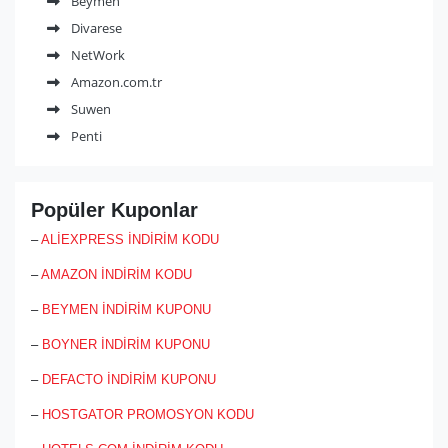
Beymen
Monofiyat indirim kodu ve kampanyaları için indirimkodu.com’u
taki etmeyi unutmayın!
Divarese
NetWork
Amazon.com.tr
Suwen
Penti
Popüler Kuponlar
–
ALİEXPRESS İNDİRİM KODU
–
AMAZON İNDİRİM KODU
–
BEYMEN İNDİRİM KUPONU
–
BOYNER İNDİRİM KUPONU
–
DEFACTO İNDİRİM KUPONU
–
HOSTGATOR PROMOSYON KODU