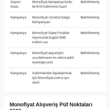
Kupon
Monofiyat kampanya kodu
Belirtilmemiş
Kodu
ile %10 indiriminiz hazır!
Kampanya
Monofiyat: Ücretsiz Kargo
Belirtilmemiş
Kampanyası
Kampanya
Monofiyat Süper Fırsatlar
Belirtilmemiş
reyonunda bugün %40
indirim var
Kampanya
Monofiyat alışverişini
Belirtilmemiş
ucuzlatmanın en zekice şekli:
Avantajix.com
Kampanya
İndirimlerden faydalanmak
Belirtilmemiş
için Monofiyat.com'a üye
olun!
Monofiyat Alışveriş Püf Noktaları