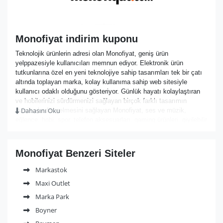
Monofiyat indirim kuponu
Teknolojik ürünlerin adresi olan Monofiyat, geniş ürün
yelppazesiyle kullanıcıları memnun ediyor. Elektronik ürün
tutkunlarına özel en yeni teknolojiye sahip tasarımları tek bir çatı
altında toplayan marka, kolay kullanıma sahip web sitesiyle
kullanıcı odaklı olduğunu gösteriyor. Günlük hayatı kolaylaştıran
ve hobilerinizi sürdürmenizi sağlayan birçok farklı tasarımın
Dahasını Oku
evinize kadar gelmesini sağlayan Monofiyat, ses ve müzik,
eğlence, hobi, spor, telefon aksesuarları, gaming ürünleri, giyilebilir
teknoloji, bilgisayar aksesuarları ve kişisel bakım kategorilerinde
müşterilerine yüzlerce farklı ürün sunuyor.
Özellikle son çıkan telefon ve bilgisayar ürünleriyle teknolojiden
Monofiyat Benzeri Siteler
uzak kalmanızı engelleyen marka, gaming ürünleriyle oyunseverler
için bulunmaz bir nimet olduğunu gösteriyor. Rakipsiz fiyatlarıyla
Markastok
kullanıcıları memnun eden Monofiyat, 7/24 müşteri hizmeti
Maxi Outlet
avantajı sunan misyonuyla her türlü sorunuza anında cevap
veriyor. Kişisel bakımı kolaylaştıran ve daha keyifli hale getiren
Marka Park
ürünleri sayesinde doğru seçim olduğunu gösteren markanın,
Boyner
kendi üretimi olan ürünleri de kullanıcılardan tam not alıyor.