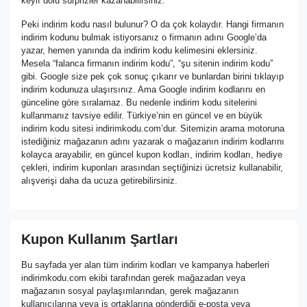
keyif dolu sürprizler kazanabilirsiniz.
Peki indirim kodu nasıl bulunur? O da çok kolaydır. Hangi firmanın
indirim kodunu bulmak istiyorsanız o firmanın adını Google’da
yazar, hemen yanında da indirim kodu kelimesini eklersiniz.
Mesela “falanca firmanın indirim kodu”, “şu sitenin indirim kodu”
gibi. Google size pek çok sonuç çıkarır ve bunlardan birini tıklayıp
indirim kodunuza ulaşırsınız. Ama Google indirim kodlarını en
günceline göre sıralamaz. Bu nedenle indirim kodu sitelerini
kullanmanız tavsiye edilir. Türkiye’nin en güncel ve en büyük
indirim kodu sitesi indirimkodu.com’dur. Sitemizin arama motoruna
istediğiniz mağazanın adını yazarak o mağazanın indirim kodlarını
kolayca arayabilir, en güncel kupon kodları, indirim kodları, hediye
çekleri, indirim kuponları arasından seçtiğinizi ücretsiz kullanabilir,
alışverişi daha da ucuza getirebilirsiniz.
Kupon Kullanım Şartları
Bu sayfada yer alan tüm indirim kodları ve kampanya haberleri
indirimkodu.com ekibi tarafından gerek mağazadan veya
mağazanın sosyal paylaşımlarından, gerek mağazanın
kullanıcılarına veya iş ortaklarına gönderdiği e-posta veya