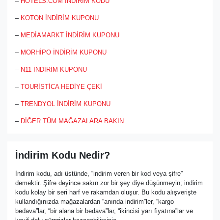
–
HOTELS.COM İNDİRİM KODU
–
KOTON İNDİRİM KUPONU
–
MEDİAMARKT İNDİRİM KUPONU
–
MORHİPO İNDİRİM KUPONU
–
N11 İNDİRİM KUPONU
–
TOURİSTİCA HEDİYE ÇEKİ
–
TRENDYOL İNDİRİM KUPONU
–
DİĞER TÜM MAĞAZALARA BAKIN..
İndirim Kodu Nedir?
İndirim kodu, adı üstünde, “indirim veren bir kod veya şifre”
demektir. Şifre deyince sakın zor bir şey diye düşünmeyin; indirim
kodu kolay bir seri harf ve rakamdan oluşur. Bu kodu alışverişte
kullandığınızda mağazalardan “anında indirim”ler, “kargo
bedava”lar, “bir alana bir bedava”lar, “ikincisi yarı fiyatına”lar ve