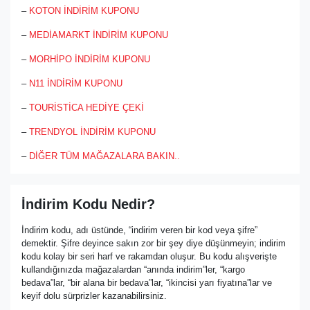
–
KOTON İNDİRİM KUPONU
–
MEDİAMARKT İNDİRİM KUPONU
–
MORHİPO İNDİRİM KUPONU
–
N11 İNDİRİM KUPONU
–
TOURİSTİCA HEDİYE ÇEKİ
–
TRENDYOL İNDİRİM KUPONU
–
DİĞER TÜM MAĞAZALARA BAKIN..
İndirim Kodu Nedir?
İndirim kodu, adı üstünde, “indirim veren bir kod veya şifre”
demektir. Şifre deyince sakın zor bir şey diye düşünmeyin; indirim
kodu kolay bir seri harf ve rakamdan oluşur. Bu kodu alışverişte
kullandığınızda mağazalardan “anında indirim”ler, “kargo
bedava”lar, “bir alana bir bedava”lar, “ikincisi yarı fiyatına”lar ve
keyif dolu sürprizler kazanabilirsiniz.