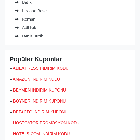
Batik
aynı gün kargo avantajı ve ücretsiz kargo fırsatıyla müşterilerini
memnun ediyor. Birçok ünlü ismin tercih ettiği Muun, indirim
Lily and Rose
kampanyalarıyla da dikkat çekiyor.
Roman
Tasarımlarında çevreye duyarlı ve cilde dost kumaşlar tercih eden
markanın en dikkat çeken özelliği ise kumaşların %99 geri
Adil Işık
dönüştürülebilir olması.
Deniz Butik
Muun indirim kodu ve kampanyaları için %100 kullanıcı dostu olan
indirimkodu.com’u takip etmeyi unutmayın!
Popüler Kuponlar
–
ALİEXPRESS İNDİRİM KODU
–
AMAZON İNDİRİM KODU
–
BEYMEN İNDİRİM KUPONU
–
BOYNER İNDİRİM KUPONU
–
DEFACTO İNDİRİM KUPONU
–
HOSTGATOR PROMOSYON KODU
–
HOTELS.COM İNDİRİM KODU