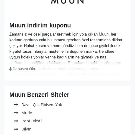
Muun indirim kuponu
Zamansız ve özel parçalar üretmek için yola çıkan Muun, her
kadının gardırobunda bulunması gereken özel tasarımlarla dikkat
çekiyor. Rahat kesim ve hem gündüz hem de gece giyilebilecek
kıyafet tasarımlarıyla müşterilerini düşünen marka, trendlere
uygun koleksiyonlar yerine kadınların ne giymek ve nasıl
görünmek istediğine odaklanıyor. Bu anlamda sektöre yön veren
Dahasını Oku
Muun, kadınları özel olarak düşündüğünü gösteriyor.
Sosyal medyada tanınan Billur Saatçi tarafından hayata geçirilen
Muun markası, özel tasarım kıyafetleriyle her kadının güzel
olduğunu hissettiriyor. Online mağazası sayesinde kolaylıkla
alışveriş yapmaya da yardımcı olan marka, birçok farklı
Muun Benzeri Siteler
kategoride ürünlerini sergiliyor.
Bluz, elbise, etek, ceket, kaban, tulum ve pantolon gibi
Davet Çok Elbisem Yok
koleksiyonların yanı sıra aksesuar ve çanta koleksiyonuyla da
Mudo
tepeden tırnağa tüm ihtiyaçları karşılayan Muun, her bütçeye
uygun tasarımlarıyla kendinizi farklı hissetmenizi sağlıyor.
İroni Tekstil
Kolaylıkla alışveriş yapmaya imkan sunan site tasarımıyla ve
Dilvin
güvenli ödeme seçenekleriyle tüm soru işaretlerini silen marka,