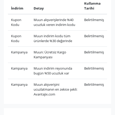
Kullanma
İndirim
Detay
Tarihi
Kupon
Muun alışverişlerinde %40
Belirtilmemiş
Kodu
ucuzluk veren indirim kodu
Kupon
Muun indirim kodu tüm
Belirtilmemiş
Kodu
ürünlerde %30 değerinde
Kampanya
Muun: Ücretsiz Kargo
Belirtilmemiş
Kampanyası
Kampanya
Muun indirim reyonunda
Belirtilmemiş
bugün %50 ucuzluk var
Kampanya
Muun alışverişini
Belirtilmemiş
ucuzlatmanın en zekice şekli:
Avantajix.com