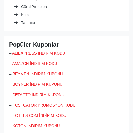
Pasabahcemagazalari.com.tr’den alışveriş yapmak için sayfaya
Güral Porselen
üye olmak gerekmekte ve sayfadan kredi kartı, EFT-havale, BKM
Kipa
ekspres ile güvenli alışveriş yapılmaktadır.
Tablocu
Popüler Kuponlar
–
ALİEXPRESS İNDİRİM KODU
–
AMAZON İNDİRİM KODU
–
BEYMEN İNDİRİM KUPONU
–
BOYNER İNDİRİM KUPONU
–
DEFACTO İNDİRİM KUPONU
–
HOSTGATOR PROMOSYON KODU
–
HOTELS.COM İNDİRİM KODU
–
KOTON İNDİRİM KUPONU