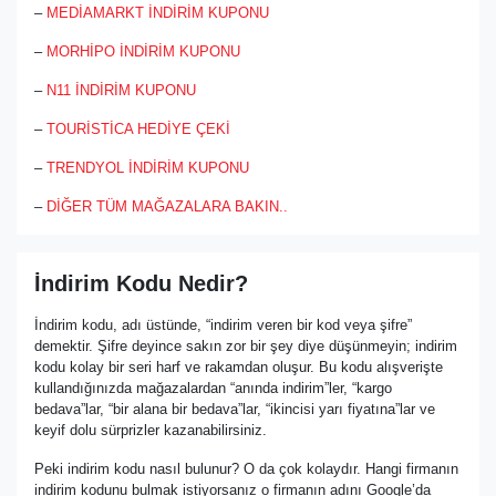
–
MEDİAMARKT İNDİRİM KUPONU
–
MORHİPO İNDİRİM KUPONU
–
N11 İNDİRİM KUPONU
–
TOURİSTİCA HEDİYE ÇEKİ
–
TRENDYOL İNDİRİM KUPONU
–
DİĞER TÜM MAĞAZALARA BAKIN..
İndirim Kodu Nedir?
İndirim kodu, adı üstünde, “indirim veren bir kod veya şifre”
demektir. Şifre deyince sakın zor bir şey diye düşünmeyin; indirim
kodu kolay bir seri harf ve rakamdan oluşur. Bu kodu alışverişte
kullandığınızda mağazalardan “anında indirim”ler, “kargo
bedava”lar, “bir alana bir bedava”lar, “ikincisi yarı fiyatına”lar ve
keyif dolu sürprizler kazanabilirsiniz.
Peki indirim kodu nasıl bulunur? O da çok kolaydır. Hangi firmanın
indirim kodunu bulmak istiyorsanız o firmanın adını Google’da