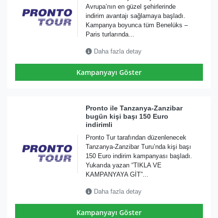
Avrupa’nın en güzel şehirlerinde
indirim avantajı sağlamaya başladı.
Kampanya boyunca tüm Benelüks –
Paris turlarında...
Daha fazla detay
Kampanyayı Göster
Pronto ile Tanzanya-Zanzibar
bugün kişi başı 150 Euro
indirimli
Pronto Tur tarafından düzenlenecek
Tanzanya-Zanzibar Turu’nda kişi başı
150 Euro indirim kampanyası başladı.
Yukarıda yazan “TIKLA VE
KAMPANYAYA GİT”...
Daha fazla detay
Kampanyayı Göster