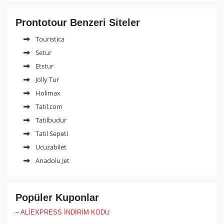
nelerle karşılaşacağınız, hatta ücrete dahil olan ve olmayan tüm
hizmetler açıkça belirtilir. Zorunlu bahşiş yoktur ayrıca tüm ek
Prontotour Benzeri Siteler
servisler ücrete dahildir. Diğer pek çok tur operatörlerinin dayattığı
şehir konaklama vergisi gibi ek ücretlei ProntoTour ile tura
Touristica
çıktığınızda ödemezsiniz. Hatta Prontotour’la hangi ülkeye gitmeyi
Setur
tercih ederseniz edin, panoramik şehir tanıtma turları (ki bunlar
bazen parayla satılan detaylı şehir turlarıdır) ücretsiz olarak size
Etstur
sunulur.
Jolly Tur
Bitmedi: Prontotour.com’dan aldığınız otel kategorisi değişmez.
Holimax
Sözleşmede belirtilen ve sizin satın aldığınız otel kategorisi ne ise
aynı kategoride kalırsınız. Tabii ki otellerin dinamik rezervasyon
Tatil.com
sisteminden kaynaklanabilecek bir değişikliği, ancak daha iyi
Tatilbudur
konumdaysa ve en az bir üst yıldız kategorisi ise size sunulur.
Son olarak da şunu belirtmekte yarar var. “Rehber” bir turun
Tatil Sepeti
başarıya ulaşmasındaki en önemli unsurlardan biridir ve Pronto ile
Ucuzabilet
tura çıktığınızda mümkün olan en iyi rehberlerle birlikte tura
çıkarsınız.
Anadolu Jet
Pronto Tur rehberleri o ülkenin dilini bilen, kültürünü tanıyan,
yıllardır aynı ülkeye tur düzenleyen sektörün en iyi rehberleridir.
Ayrıca konforunuzu düşünen Pronto Tour, yedi yaşından büyük
Popüler Kuponlar
otobüsleri asla kullanmaz. Yani eğer tura çıkacaksanız
Prontotour.com ile emin ellerde olursunuz.
–
ALİEXPRESS İNDİRİM KODU