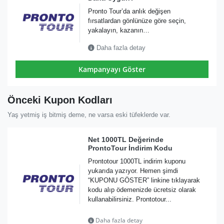
Pronto Tour’da anlık değişen
fırsatlardan gönlünüze göre seçin,
yakalayın, kazanın…
Daha fazla detay
Kampanyayı Göster
Önceki Kupon Kodları
Yaş yetmiş iş bitmiş deme, ne varsa eski tüfeklerde var.
Net 1000TL Değerinde
ProntoTour İndirim Kodu
Prontotour 1000TL indirim kuponu
yukarıda yazıyor. Hemen şimdi
“KUPONU GÖSTER” linkine tıklayarak
kodu alıp ödemenizde ücretsiz olarak
kullanabilirsiniz. Prontotour...
Daha fazla detay