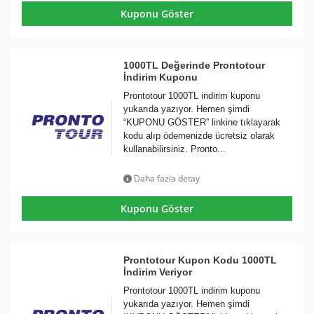
Kuponu Göster
1000TL Değerinde Prontotour
İndirim Kuponu
Prontotour 1000TL indirim kuponu
yukarıda yazıyor. Hemen şimdi
“KUPONU GÖSTER” linkine tıklayarak
kodu alıp ödemenizde ücretsiz olarak
kullanabilirsiniz. Pronto...
Daha fazla detay
Kuponu Göster
Prontotour Kupon Kodu 1000TL
İndirim Veriyor
Prontotour 1000TL indirim kuponu
yukarıda yazıyor. Hemen şimdi