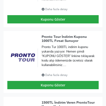
Daha fazla detay
Kuponu Göster
Pronto Tour İndirim Kuponu
1000TL Fırsat Sunuyor
Pronto Tur 1000TL indirim kuponu
yukarıda yazıyor. Hemen şimdi
“KUPONU GÖSTER” linkine tıklayarak
kodu alıp ödemenizde ücretsiz olarak
kullanabilirsiniz....
Daha fazla detay
Kuponu Göster
1500TL İndirim Veren ProntoTour