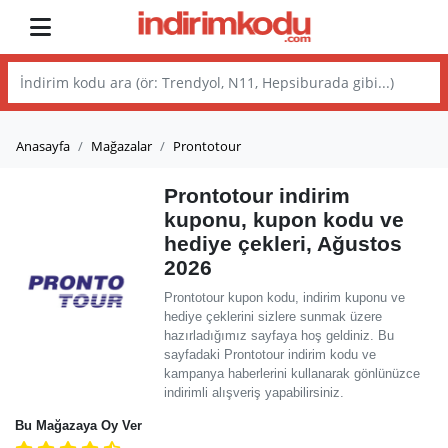
Anasayfa
Mağazalar
Prontotour
Prontotour indirim
kuponu, kupon kodu ve
hediye çekleri, Ağustos
2026
Prontotour kupon kodu, indirim kuponu ve
hediye çeklerini sizlere sunmak üzere
hazırladığımız sayfaya hoş geldiniz. Bu
sayfadaki Prontotour indirim kodu ve
kampanya haberlerini kullanarak gönlünüzce
indirimli alışveriş yapabilirsiniz.
Bu Mağazaya Oy Ver