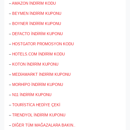
–
AMAZON İNDİRİM KODU
–
BEYMEN İNDİRİM KUPONU
–
BOYNER İNDİRİM KUPONU
–
DEFACTO İNDİRİM KUPONU
–
HOSTGATOR PROMOSYON KODU
–
HOTELS.COM İNDİRİM KODU
–
KOTON İNDİRİM KUPONU
–
MEDİAMARKT İNDİRİM KUPONU
–
MORHİPO İNDİRİM KUPONU
–
N11 İNDİRİM KUPONU
–
TOURİSTİCA HEDİYE ÇEKİ
–
TRENDYOL İNDİRİM KUPONU
–
DİĞER TÜM MAĞAZALARA BAKIN..