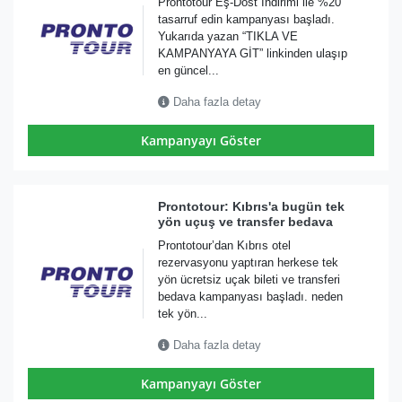
Prontotour Eş-Dost İndirimi ile %20
tasarruf edin kampanyası başladı.
Yukarıda yazan “TIKLA VE
KAMPANYAYA GİT” linkinden ulaşıp
en güncel...
Daha fazla detay
Kampanyayı Göster
Prontotour: Kıbrıs'a bugün tek
yön uçuş ve transfer bedava
Prontotour’dan Kıbrıs otel
rezervasyonu yaptıran herkese tek
yön ücretsiz uçak bileti ve transferi
bedava kampanyası başladı. neden
tek yön...
Daha fazla detay
Kampanyayı Göster