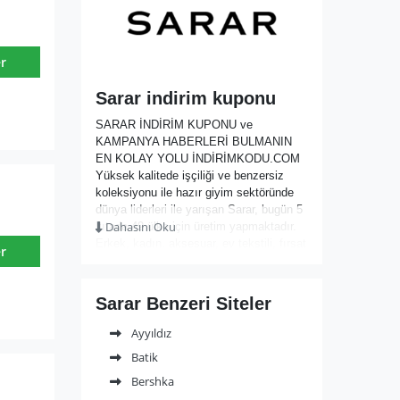
r
Sarar indirim kuponu
SARAR İNDİRİM KUPONU ve
KAMPANYA HABERLERİ BULMANIN
EN KOLAY YOLU İNDİRİMKODU.COM
Yüksek kalitede işçiliği ve benzersiz
koleksiyonu ile hazır giyim sektöründe
dünya liderleri ile yarışan Sarar, bugün 5
Dahasını Oku
kıtada 49 ülke için üretim yapmaktadır.
Erkek, kadın, aksesuar, ev tekstili, fırsat
r
ürünleri kategorileri ile müşterilerine
avantajlı fiyatlarla güncel koleksiyonlar
sunmaktadır. Erkek ürünleri arasında
Sarar Benzeri Siteler
istediğiniz renk ve bedende takım
elbiseler, kareli veya düz, spor veya şık
Ayyıldız
ceketler, cepli, cepsiz, kısa kollu ya da
Batik
uzun kollu, fit kesim gömlekler arasında
seçim yapmakta zorlanacaksınız. Yaz
Bershka
modasını takip etmek için t-shirtler