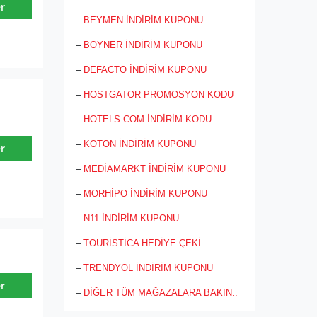
marka bazında filtreleyebilirsiniz.
r
–
BEYMEN İNDİRİM KUPONU
Ev tekstili kategorisinde yaşama
yansıyan giyişeler ev eşyalarında yansır.
–
BOYNER İNDİRİM KUPONU
Nevresim takım, bebek ürünleri, yastık
ve kırlent, pike takımı, yorgan, masa
–
DEFACTO İNDİRİM KUPONU
örtüsü, battaniye, uyku seti, koltuk
örtüsü, banyo gurubu ve yatak örtüsü
–
HOSTGATOR PROMOSYON KODU
seçenekleri içinden kolay alışverişle
–
HOTELS.COM İNDİRİM KODU
ürünlerinizi masa başından sipariş
ederek kapıdan teslim alma imkânı elde
–
KOTON İNDİRİM KUPONU
r
edilir. Sararshop.com’dan kalite ve
güvenin adresi olarak keyifli alışverişler
–
MEDİAMARKT İNDİRİM KUPONU
suncaktır.
–
MORHİPO İNDİRİM KUPONU
–
N11 İNDİRİM KUPONU
–
TOURİSTİCA HEDİYE ÇEKİ
–
TRENDYOL İNDİRİM KUPONU
r
–
DİĞER TÜM MAĞAZALARA BAKIN..