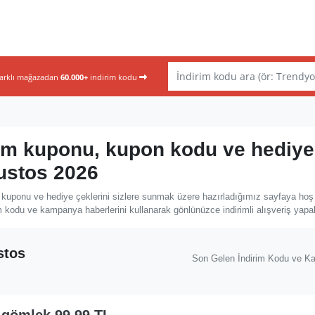
farklı mağazadan
60.000+
indirim kodu
rim kuponu, kupon kodu ve hediye
ğustos 2026
 kuponu ve hediye çeklerini sizlere sunmak üzere hazırladığımız sayfaya hoş 
 kodu ve kampanya haberlerini kullanarak gönlünüzce indirimli alışveriş yapabi
stos
Son Gelen İndirim Kodu ve K
 gömlek 99,99 TL