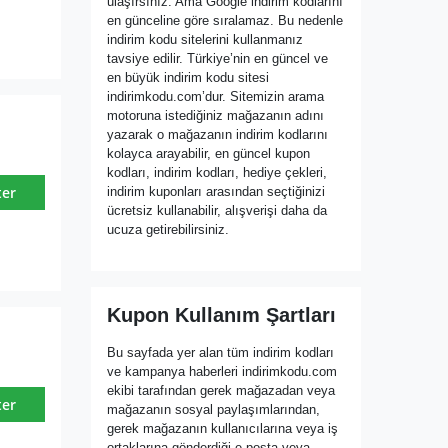
ulaşırsınız. Ama Google indirim kodlarını
en günceline göre sıralamaz. Bu nedenle
indirim kodu sitelerini kullanmanız
tavsiye edilir. Türkiye’nin en güncel ve
en büyük indirim kodu sitesi
indirimkodu.com’dur. Sitemizin arama
motoruna istediğiniz mağazanın adını
yazarak o mağazanın indirim kodlarını
kolayca arayabilir, en güncel kupon
kodları, indirim kodları, hediye çekleri,
ter
indirim kuponları arasından seçtiğinizi
ücretsiz kullanabilir, alışverişi daha da
ucuza getirebilirsiniz.
Kupon Kullanım Şartları
Bu sayfada yer alan tüm indirim kodları
ve kampanya haberleri indirimkodu.com
ekibi tarafından gerek mağazadan veya
ter
mağazanın sosyal paylaşımlarından,
gerek mağazanın kullanıcılarına veya iş
ortaklarına gönderdiği e-posta veya