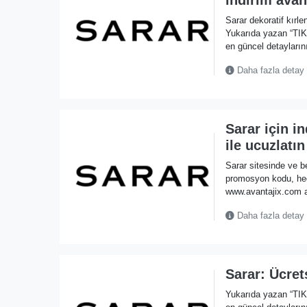
Sarar dekoratif kırl
Yukarıda yazan “TI
en güncel detaylarını
Daha fazla detay
Sarar için i
ile ucuzlatın
Sarar sitesinde ve b
promosyon kodu, he
www.avantajix.com ad
Daha fazla detay
Sarar: Ücre
Yukarıda yazan “TI