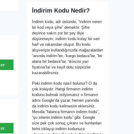
İndirim Kodu Nedir?
İndirim kodu, adı üstünde, “indirim veren
bir kod veya şifre” demektir. Şifre
deyince sakın zor bir şey diye
düşünmeyin; indirim kodu kolay bir seri
harf ve rakamdan oluşur. Bu kodu
alışverişte kullandığınızda mağazalardan
“anında indirim”ler, “kargo bedava”lar, “bir
alana bir bedava”lar, “ikincisi yarı
ter
fiyatına”lar ve keyif dolu sürprizler
kazanabilirsiniz.
Peki indirim kodu nasıl bulunur? O da
çok kolaydır. Hangi firmanın indirim
kodunu bulmak istiyorsanız o firmanın
adını Google’da yazar, hemen yanında
da indirim kodu kelimesini eklersiniz.
Mesela “falanca firmanın indirim kodu”,
“şu sitenin indirim kodu” gibi. Google
size pek çok sonuç çıkarır ve bunlardan
ter
birini tıklayıp indirim kodunuza