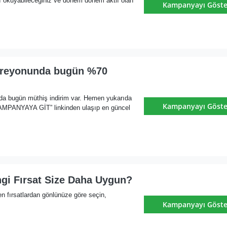
ı okuyabileceğiniz ve dönem dönem aktif olan
Kampanyayı Göste
t reyonunda bugün %70
nda bugün müthiş indirim var. Hemen yukarıda
Kampanyayı Göste
MPANYAYA GİT” linkinden ulaşıp en güncel
ngi Fırsat Size Daha Uygun?
en fırsatlardan gönlünüze göre seçin,
Kampanyayı Göste