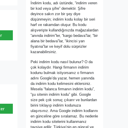
İndirim kodu, adı üstünde, “indirim veren
bir kod veya şifre” demektir. Şifre
deyince sakın zor bir şey diye
düşünmeyin; indirim kodu kolay bir seri
harf ve rakamdan oluşur. Bu kodu
alışverişte kullandığınızda mağazalardan
r
“anında indirim”ler, “kargo bedava”lar, “bir
alana bir bedava”lar, “ikincisi yarı
fiyatına”lar ve keyif dolu sürprizler
kazanabilirsiniz.
Peki indirim kodu nasıl bulunur? O da
çok kolaydır. Hangi firmanın indirim
kodunu bulmak istiyorsanız o firmanın
adını Google’da yazar, hemen yanında
da indirim kodu kelimesini eklersiniz.
Mesela “falanca firmanın indirim kodu”,
“şu sitenin indirim kodu” gibi. Google
size pek çok sonuç çıkarır ve bunlardan
birini tıklayıp indirim kodunuza
ter
ulaşırsınız. Ama Google indirim kodlarını
en günceline göre sıralamaz. Bu nedenle
indirim kodu sitelerini kullanmanız
tavsiye edilir. Türkiye’nin en güncel ve