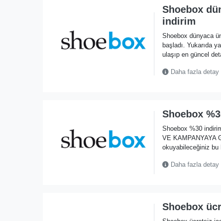
Shoebox dün
indirim
Shoebox dünyaca ün
başladı. Yukarıda 
ulaşıp en güncel deta
Daha fazla detay
Shoebox %30
Shoebox %30 indiri
VE KAMPANYAYA GİT” 
okuyabileceğiniz bu
Daha fazla detay
Shoebox ücre