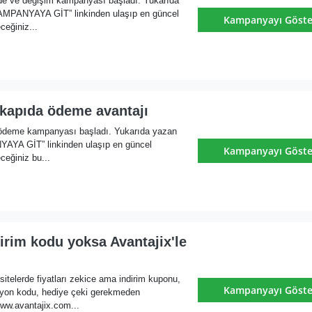
de ve değişim kampanyası başladı. Yukarıda
MPANYAYA GİT” linkinden ulaşıp en güncel
Kampanyayı Göste
ceğiniz...
 kapıda ödeme avantajı
 ödeme kampanyası başladı. Yukarıda yazan
YA GİT” linkinden ulaşıp en güncel
Kampanyayı Göste
ceğiniz bu...
rim kodu yoksa Avantajix'le
itelerde fiyatları zekice ama indirim kuponu,
Kampanyayı Göste
yon kodu, hediye çeki gerekmeden
ww.avantajix.com...