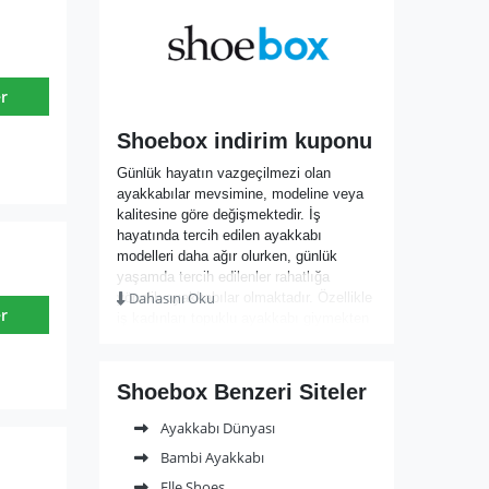
r
Shoebox indirim kuponu
Günlük hayatın vazgeçilmezi olan
ayakkabılar mevsimine, modeline veya
kalitesine göre değişmektedir. İş
hayatında tercih edilen ayakkabı
modelleri daha ağır olurken, günlük
yaşamda tercih edilenler rahatlığa
Dahasını Oku
yönelik ayakkabılar olmaktadır. Özellikle
r
iş kadınları topuklu ayakkabı giymekten
dolayı yorulan ayaklarını spor ayakkabı
ile rahatlatmaktadır. Kaliteli markaları bir
araya toplayan Shoebox, genelde
Shoebox Benzeri Siteler
tercihini rahatlıktan yana kullananların
favorisi olacaktır.
Ayakkabı Dünyası
Kadın, erkek ve çocuk ayakkabılarının
Bambi Ayakkabı
yanı sıra çanta gibi aksesuarların da
bulunabileceği Shoebox ile rahat
Elle Shoes