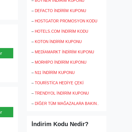
–
BOYNER İNDİRİM KUPONU
günlük ayakkabı, terlik veya sandalet
gibi modellerle de çeşitlilik
–
DEFACTO İNDİRİM KUPONU
sağlamaktadır. Yaz ve kış değişen ürün
yelpazesiyle en kararlı olan kişileri bile
–
HOSTGATOR PROMOSYON KODU
seçim yapmakta zorlayan Shoebox,
indirim kampanyalarıyla daha uygun
–
HOTELS.COM İNDİRİM KODU
fiyata ayakkabı almanızı sağlıyor.
–
KOTON İNDİRİM KUPONU
–
MEDİAMARKT İNDİRİM KUPONU
r
–
MORHİPO İNDİRİM KUPONU
–
N11 İNDİRİM KUPONU
–
TOURİSTİCA HEDİYE ÇEKİ
–
TRENDYOL İNDİRİM KUPONU
–
DİĞER TÜM MAĞAZALARA BAKIN..
r
İndirim Kodu Nedir?