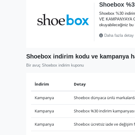
Shoebox %30
Shoebox %30 indiri
VE KAMPANYAYA GİT” 
okuyabileceğiniz bu
Daha fazla detay
Shoebox indirim kodu ve kampanya hab
Bir avuç Shoebox indirim kuponu
İndirim
Detay
Kampanya
Shoebox dünyaca ünlü markalarda
Kampanya
Shoebox %30 indirim kampanyası
Kampanya
Shoebox ücretsiz iade ve değişim fı