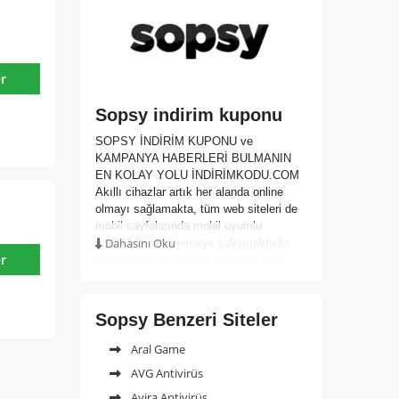
r
Sopsy indirim kuponu
SOPSY İNDİRİM KUPONU ve
KAMPANYA HABERLERİ BULMANIN
EN KOLAY YOLU İNDİRİMKODU.COM
Akıllı cihazlar artık her alanda online
olmayı sağlamakta, tüm web siteleri de
mobil sayfalarında mobil uyumlu
Dahasını Oku
özelliklere yer vermeye çalışmaktadır.
r
Sopsy.com, bu alanda firmalara özel
hizmetler sunan bir site olmakta; mobil
alanlarda uyumlu içeriği ve tasarımı ile
çok pratik bir şekilde ürün satabilmeyi
Sopsy Benzeri Siteler
kolaylaştırmaktadır. Her firma kendi
tasarımı ile bir web sitesi açabilir ve çok
Aral Game
pratik bir şekilde satışa başlayabilir. Tüm
AVG Antivirüs
bu hizmetler için alt yapısı çok güçlü bir
site olarak firmalara çok uygun fiyat
Avira Antivirüs