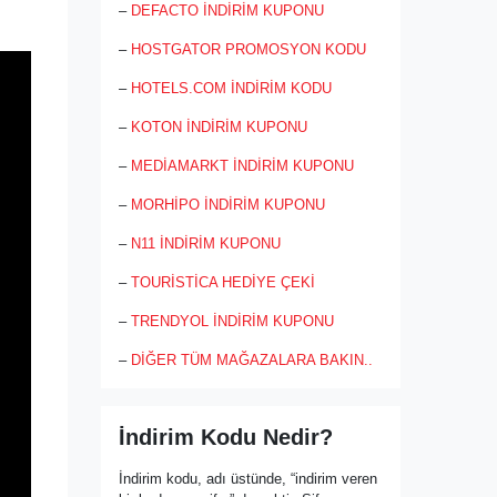
farklı sayfa düzenleri, arka plan tercihleri
–
DEFACTO İNDİRİM KUPONU
hatta yazı tipleri üzerinde bile değiştirme
hakkı bulunmaktadır. Firma açmak
–
HOSTGATOR PROMOSYON KODU
isteyenler var olan siteleri inceleyerek
kendilerine özel tasarımlar
–
HOTELS.COM İNDİRİM KODU
geliştirebilecektir. Açılan site cep
telefonundan yönlendirilebilmekte,
–
KOTON İNDİRİM KUPONU
anında yeni gelen ürünlerin resimlerine
–
MEDİAMARKT İNDİRİM KUPONU
çekerek siteye yükleme işlemi
yapılabilmektedir.
–
MORHİPO İNDİRİM KUPONU
Tüm bu hizmetler için üç günlük ücretsiz
deneme süresi tüm firmalara tanınmakta,
–
N11 İNDİRİM KUPONU
daha sonrasında hizmetlerden
faydalanmaya devam etmek isteyenler
–
TOURİSTİCA HEDİYE ÇEKİ
için aylık veya yıllık ücret paketleri
bulunmaktadır. Kredi kartı bilgisi
–
TRENDYOL İNDİRİM KUPONU
gerektirmeyen ücretsiz kullanım
sonrasında peşin fiyatına taksit imkânı
–
DİĞER TÜM MAĞAZALARA BAKIN..
ile hizmetlerden faydalanma imkânları
verilmektedir.
İndirim Kodu Nedir?
İndirim kodu, adı üstünde, “indirim veren