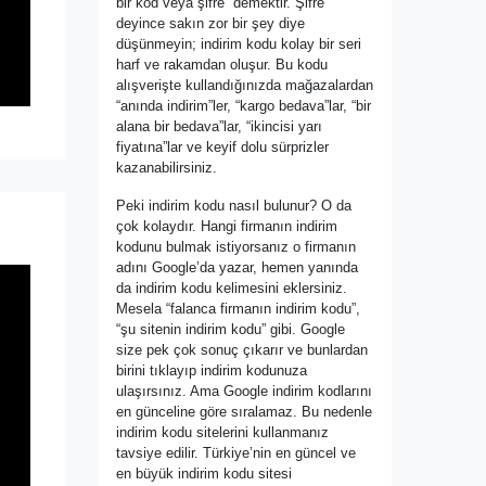
bir kod veya şifre” demektir. Şifre
deyince sakın zor bir şey diye
düşünmeyin; indirim kodu kolay bir seri
harf ve rakamdan oluşur. Bu kodu
alışverişte kullandığınızda mağazalardan
“anında indirim”ler, “kargo bedava”lar, “bir
alana bir bedava”lar, “ikincisi yarı
fiyatına”lar ve keyif dolu sürprizler
kazanabilirsiniz.
Peki indirim kodu nasıl bulunur? O da
çok kolaydır. Hangi firmanın indirim
kodunu bulmak istiyorsanız o firmanın
adını Google’da yazar, hemen yanında
da indirim kodu kelimesini eklersiniz.
Mesela “falanca firmanın indirim kodu”,
“şu sitenin indirim kodu” gibi. Google
size pek çok sonuç çıkarır ve bunlardan
birini tıklayıp indirim kodunuza
ulaşırsınız. Ama Google indirim kodlarını
en günceline göre sıralamaz. Bu nedenle
indirim kodu sitelerini kullanmanız
tavsiye edilir. Türkiye’nin en güncel ve
en büyük indirim kodu sitesi