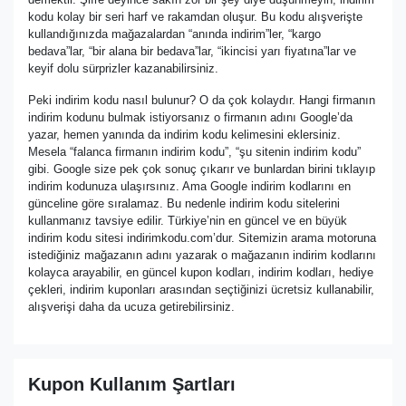
kodu kolay bir seri harf ve rakamdan oluşur. Bu kodu alışverişte
kullandığınızda mağazalardan “anında indirim”ler, “kargo
bedava”lar, “bir alana bir bedava”lar, “ikincisi yarı fiyatına”lar ve
keyif dolu sürprizler kazanabilirsiniz.
Peki indirim kodu nasıl bulunur? O da çok kolaydır. Hangi firmanın
indirim kodunu bulmak istiyorsanız o firmanın adını Google’da
yazar, hemen yanında da indirim kodu kelimesini eklersiniz.
Mesela “falanca firmanın indirim kodu”, “şu sitenin indirim kodu”
gibi. Google size pek çok sonuç çıkarır ve bunlardan birini tıklayıp
indirim kodunuza ulaşırsınız. Ama Google indirim kodlarını en
günceline göre sıralamaz. Bu nedenle indirim kodu sitelerini
kullanmanız tavsiye edilir. Türkiye’nin en güncel ve en büyük
indirim kodu sitesi indirimkodu.com’dur. Sitemizin arama motoruna
istediğiniz mağazanın adını yazarak o mağazanın indirim kodlarını
kolayca arayabilir, en güncel kupon kodları, indirim kodları, hediye
çekleri, indirim kuponları arasından seçtiğinizi ücretsiz kullanabilir,
alışverişi daha da ucuza getirebilirsiniz.
Kupon Kullanım Şartları