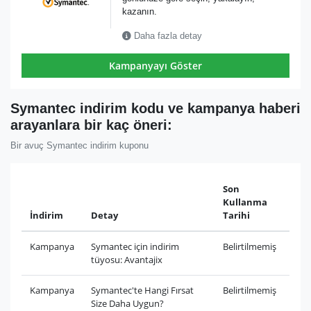
kazanın.
Daha fazla detay
Kampanyayı Göster
Symantec indirim kodu ve kampanya haberi
arayanlara bir kaç öneri:
Bir avuç Symantec indirim kuponu
Son
Kullanma
İndirim
Detay
Tarihi
Kampanya
Symantec için indirim
Belirtilmemiş
tüyosu: Avantajix
Kampanya
Symantec'te Hangi Fırsat
Belirtilmemiş
Size Daha Uygun?