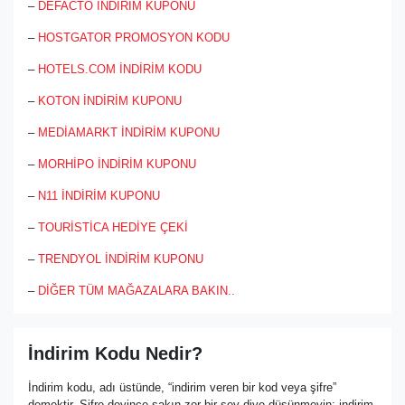
–
DEFACTO İNDİRİM KUPONU
–
HOSTGATOR PROMOSYON KODU
–
HOTELS.COM İNDİRİM KODU
–
KOTON İNDİRİM KUPONU
–
MEDİAMARKT İNDİRİM KUPONU
–
MORHİPO İNDİRİM KUPONU
–
N11 İNDİRİM KUPONU
–
TOURİSTİCA HEDİYE ÇEKİ
–
TRENDYOL İNDİRİM KUPONU
–
DİĞER TÜM MAĞAZALARA BAKIN..
İndirim Kodu Nedir?
İndirim kodu, adı üstünde, “indirim veren bir kod veya şifre”
demektir. Şifre deyince sakın zor bir şey diye düşünmeyin; indirim