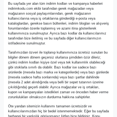
Bu sayfada yer alan tüm indirim kodları ve kampanya haberleri
indirimkodu.com ekibi tarafından gerek mağazadan veya
mağazanın sosyal paylaşımlarından, gerek mağazanın
kullanıcılarına veya iş ortaklarına gönderdiği e-posta veya
kataloglardan, gerekse basın bültenleri, indirim blogları ve alışveriş
forumlarından özenle toplanmış ve azami itina gösterilerek
kullanımınıza sunulmuştur. Ayrıca bazı kodlar da kullanıcılarımız
tarafından bize iletilmiş ve bu sayfada diğer kullanıcılarımızın
istifadesine sunulmuştur.
Tarafımızdan özveri ile toplanıp kullanımınıza ücretsiz sunulan bu
bilgiler dönem dönem geçersiz olurlarsa şimdiden özür dileriz;
çünkü indirim kodları kişiye özel veya tek kullanımlık olabileceği
gibi stoklarla sınırlı da olabilir. Bazı kodlar ise sadece bazı
ürünlerde (mesela bazı marka ve kategorilerde) veya bazı günlerde
(mesela sadece hafta sonlarında) veya bazı şartlar dahilinde
(mesela 2 adet alındığında veya belli bir sepet tutarının üzerine
çıkıldığında) geçerli olabilir. Ayrıca mağazalar ve iş ortakları,
kupon ve kampanyaları istedikleri zaman ve önceden haber verme
zorunlulukları olmaksızın durdurma hakkına sahiptirler.
Öte yandan sitemizin kullanımı tamamen ücretsizdir ve
kullanıcılarımızdan hiç bir bedel istenmemektedir. Eğer bu sayfada
herhangi bir yanlışlık görüyorsanız lütfen bize bildiriniz. Konu