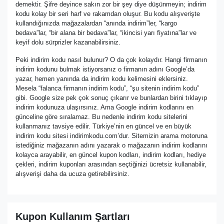
demektir. Şifre deyince sakın zor bir şey diye düşünmeyin; indirim
kodu kolay bir seri harf ve rakamdan oluşur. Bu kodu alışverişte
kullandığınızda mağazalardan “anında indirim”ler, “kargo
bedava”lar, “bir alana bir bedava”lar, “ikincisi yarı fiyatına”lar ve
keyif dolu sürprizler kazanabilirsiniz.
Peki indirim kodu nasıl bulunur? O da çok kolaydır. Hangi firmanın
indirim kodunu bulmak istiyorsanız o firmanın adını Google’da
yazar, hemen yanında da indirim kodu kelimesini eklersiniz.
Mesela “falanca firmanın indirim kodu”, “şu sitenin indirim kodu”
gibi. Google size pek çok sonuç çıkarır ve bunlardan birini tıklayıp
indirim kodunuza ulaşırsınız. Ama Google indirim kodlarını en
günceline göre sıralamaz. Bu nedenle indirim kodu sitelerini
kullanmanız tavsiye edilir. Türkiye’nin en güncel ve en büyük
indirim kodu sitesi indirimkodu.com’dur. Sitemizin arama motoruna
istediğiniz mağazanın adını yazarak o mağazanın indirim kodlarını
kolayca arayabilir, en güncel kupon kodları, indirim kodları, hediye
çekleri, indirim kuponları arasından seçtiğinizi ücretsiz kullanabilir,
alışverişi daha da ucuza getirebilirsiniz.
Kupon Kullanım Şartları