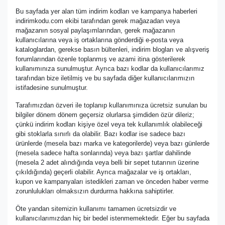
Bu sayfada yer alan tüm indirim kodları ve kampanya haberleri
indirimkodu.com ekibi tarafından gerek mağazadan veya
mağazanın sosyal paylaşımlarından, gerek mağazanın
kullanıcılarına veya iş ortaklarına gönderdiği e-posta veya
kataloglardan, gerekse basın bültenleri, indirim blogları ve alışveriş
forumlarından özenle toplanmış ve azami itina gösterilerek
kullanımınıza sunulmuştur. Ayrıca bazı kodlar da kullanıcılarımız
tarafından bize iletilmiş ve bu sayfada diğer kullanıcılarımızın
istifadesine sunulmuştur.
Tarafımızdan özveri ile toplanıp kullanımınıza ücretsiz sunulan bu
bilgiler dönem dönem geçersiz olurlarsa şimdiden özür dileriz;
çünkü indirim kodları kişiye özel veya tek kullanımlık olabileceği
gibi stoklarla sınırlı da olabilir. Bazı kodlar ise sadece bazı
ürünlerde (mesela bazı marka ve kategorilerde) veya bazı günlerde
(mesela sadece hafta sonlarında) veya bazı şartlar dahilinde
(mesela 2 adet alındığında veya belli bir sepet tutarının üzerine
çıkıldığında) geçerli olabilir. Ayrıca mağazalar ve iş ortakları,
kupon ve kampanyaları istedikleri zaman ve önceden haber verme
zorunlulukları olmaksızın durdurma hakkına sahiptirler.
Öte yandan sitemizin kullanımı tamamen ücretsizdir ve
kullanıcılarımızdan hiç bir bedel istenmemektedir. Eğer bu sayfada