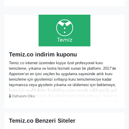
Temiz.co indirim kuponu
Temiz.co internet üzerinden kişiye özel profesyonel kuru
temizleme, yıkama ve lostra hizmeti sunan bir platform. 2017’de
Appstore’un en iyisi seçilen bu uygulama sayesinde artık kuru
temizleme için giysilerinizi sırtlayıp kuru temizlemeciye kadar
taşımanıza veya giysilerin yıkama ve ütülemesi için beklemeye,
lostra için ayakkabıları bıraktıktan sonra nerede vakit geçirip geri
Dahasını Oku
alma saatini beklesem diye düşünmeye gerek kalmıyor. Temiz.co
uygulaması veya web sitesini kullanınca kapınıza tak diye bir vale
geliyor, siz sadece o valenin eşyalarınızı gelip alacağı ve sonra da
size geri getireceği saati belirliyorsunuz. Sonrası Temizco’ya
kalmış. Sizin yapmanız gereken 2 adımda siparişinizi vermek;
Temiz.co Benzeri Siteler
ardından Temiz.co valesi dilediğiniz saatte gelip dilediğiniz
adresten dilediğiniz eşyalarınızı alıyor ve hemen kısa süre içinde