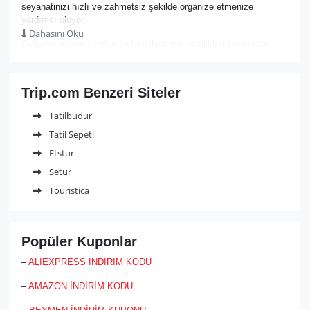
seyahatinizi hızlı ve zahmetsiz şekilde organize etmenize
yardımcı oluyor.
Dahasını Oku
Gelişmiş arama filtreleri ve karşılaştırma özellikleri sayesinde
bütçenize en uygun fırsatları bulabilir, avantajlı kampanyalardan
yararlanabilirsiniz. Güçlü müşteri hizmetleri desteği ve esnek
rezervasyon seçenekleriyle Trip.com, hem yurt içi hem de yurt
Trip.com Benzeri Siteler
dışı planlarınızda güvenilir bir yol arkadaşıdır.
Tatilbudur
Pratik çözümler sunan, kullanıcı dostu yapısıyla öne çıkan
Tatil Sepeti
Trip.com, seyahat deneyimini daha keyifli ve ulaşılabilir hale
getirir.
Etstur
Setur
Touristica
Popüler Kuponlar
–
ALİEXPRESS İNDİRİM KODU
–
AMAZON İNDİRİM KODU