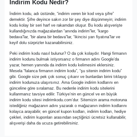
İndirim Kodu Nedir?
İndirim kodu, adı üstünde, “indirim veren bir kod veya şifre”
demektir. Şifre deyince sakın zor bir şey diye düşünmeyin; indirim
kodu kolay bir seri harf ve rakamdan oluşur. Bu kodu alışverişte
kullandığınızda mağazalardan “anında indirim”ler, “kargo
bedava”lar, “bir alana bir bedava”lar, “ikincisi yarı fiyatına”lar ve
keyif dolu sürprizler kazanabilirsiniz.
Peki indirim kodu nasıl bulunur? O da çok kolaydır. Hangi firmanın
indirim kodunu bulmak istiyorsanız o firmanın adını Google’da
yazar, hemen yanında da indirim kodu kelimesini eklersiniz.
Mesela “falanca firmanın indirim kodu”, “şu sitenin indirim kodu”
gibi. Google size pek çok sonuç çıkarır ve bunlardan birini tıklayıp
indirim kodunuza ulaşırsınız. Ama Google indirim kodlarını en
günceline göre sıralamaz. Bu nedenle indirim kodu sitelerini
kullanmanız tavsiye edilir. Türkiye’nin en güncel ve en büyük
indirim kodu sitesi indirimkodu.com’dur. Sitemizin arama motoruna
istediğiniz mağazanın adını yazarak o mağazanın indirim kodlarını
kolayca arayabilir, en güncel kupon kodları, indirim kodları, hediye
çekleri, indirim kuponları arasından seçtiğinizi ücretsiz kullanabilir,
alışverişi daha da ucuza getirebilirsiniz.