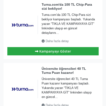
Turna.com'da 100 TL Chip-Para
sizi bekliyor!
Turna.com’da 100 TL Chip-Para sizi
bekliyor kampanyası başladı. Yukarıda
yazan “TIKLA VE KAMPANYAYA GİT”
linkinden ulaşıp en güncel
detaylarını...
Daha fazla detay
Kampanyayı Göster
Üniversite öğrencileri 40 TL
Turna Puan kazanır!
Üniversite öğrencileri 40 TL Turna
Puan kazanır kampanyası başladı.
Yukarıda yazan “TIKLA VE
KAMPANYAYA GİT” linkinden ulaşıp
en güncel...
Daha fazla detay