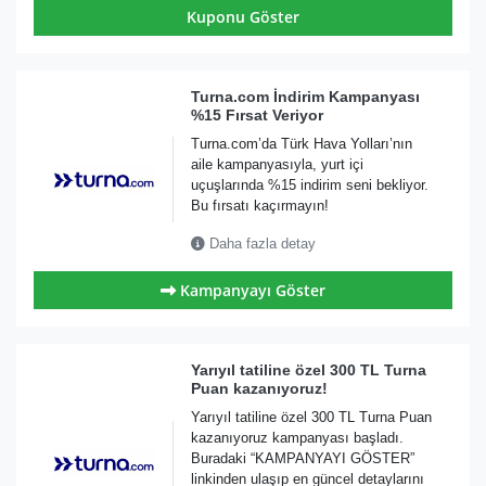
Kuponu Göster
Turna.com İndirim Kampanyası
%15 Fırsat Veriyor
Turna.com’da Türk Hava Yolları’nın
aile kampanyasıyla, yurt içi
uçuşlarında %15 indirim seni bekliyor.
Bu fırsatı kaçırmayın!
Daha fazla detay
Kampanyayı Göster
Yarıyıl tatiline özel 300 TL Turna
Puan kazanıyoruz!
Yarıyıl tatiline özel 300 TL Turna Puan
kazanıyoruz kampanyası başladı.
Buradaki “KAMPANYAYI GÖSTER”
linkinden ulaşıp en güncel detaylarını