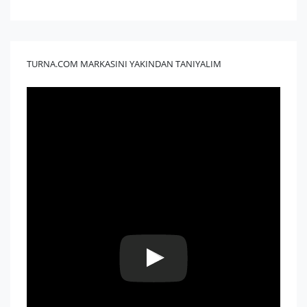
TURNA.COM MARKASINI YAKINDAN TANIYALIM