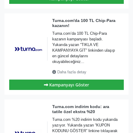
Turna.com'da 100 TL Chip-Para
kazanın!
Turna.com’da 100 TL Chip-Para
kazanın kampanyası başladı.
Yukarıda yazan “TIKLA VE
KAMPANYAYA GİT” linkinden ulaşıp
en güncel detaylarını
okuyabileceğiniz...
Daha fazla detay
Kampanyayı Göster
Turna.com indirim kodu: ara
tatile özel ekstra %20
Turna.com %20 indirim kodu yukarıda
yazıyor. Yukarıda yazan “KUPON
KODUNU GÖSTER” linkine tıklayarak