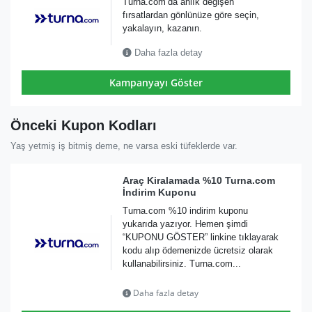
Turna.com’da anlık değişen
fırsatlardan gönlünüze göre seçin,
yakalayın, kazanın.
Daha fazla detay
Kampanyayı Göster
Önceki Kupon Kodları
Yaş yetmiş iş bitmiş deme, ne varsa eski tüfeklerde var.
Araç Kiralamada %10 Turna.com
İndirim Kuponu
Turna.com %10 indirim kuponu
yukarıda yazıyor. Hemen şimdi
“KUPONU GÖSTER” linkine tıklayarak
kodu alıp ödemenizde ücretsiz olarak
kullanabilirsiniz. Turna.com...
Daha fazla detay