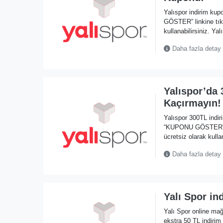
Yalıspor indirim ku
GÖSTER” linkine tık
kullanabilirsiniz. Yal
Daha fazla detay
Yalıspor’da
Kaçırmayın!
Yalıspor 300TL indi
“KUPONU GÖSTER” li
ücretsiz olarak kullan
Daha fazla detay
Yalı Spor in
Yalı Spor online mağ
ekstra 50 TL indiri