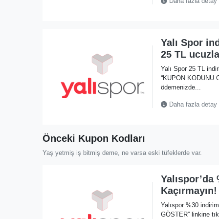
Daha fazla detay
Yalı Spor in
25 TL ucuzla
Yalı Spor 25 TL indi
“KUPON KODUNU GÖST
ödemenizde...
Daha fazla detay
Önceki Kupon Kodları
Yaş yetmiş iş bitmiş deme, ne varsa eski tüfeklerde var.
Yalıspor’da 
Kaçırmayın!
Yalıspor %30 indir
GÖSTER” linkine tıkl