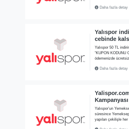
Daha fazla detay
Yalıspor ind
cebinde kals
Yalıspor 50 TL indir
“KUPON KODUNU GÖST
ödemenizde ücretsiz
Daha fazla detay
Yalispor.com
Kampanyası 
Yalıspor’un Yemeks
süresince Yemeksepe
yapılan çekilişle her