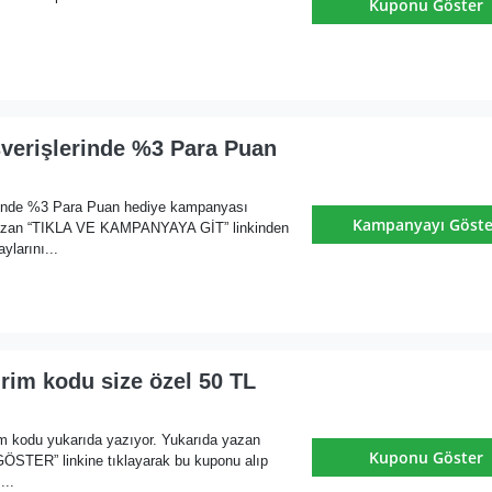
Kuponu Göster
şverişlerinde %3 Para Puan
erinde %3 Para Puan hediye kampanyası
Kampanyayı Göste
yazan “TIKLA VE KAMPANYAYA GİT” linkinden
ylarını...
irim kodu size özel 50 TL
im kodu yukarıda yazıyor. Yukarıda yazan
Kuponu Göster
ER” linkine tıklayarak bu kuponu alıp
...