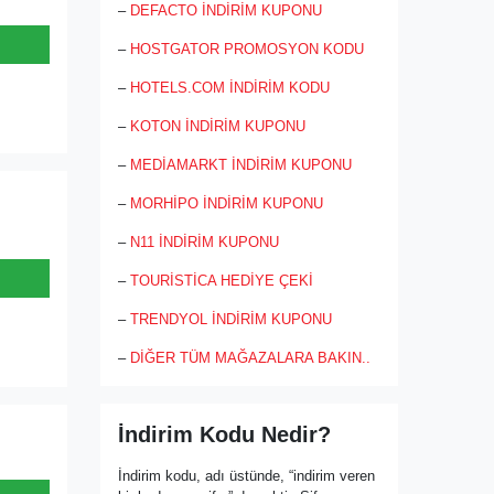
mağazasında ziyaretçilerin en kolay
–
DEFACTO İNDİRİM KUPONU
biçimde aradığı ürüne ulaştırmak üzere
alt kategorilerde, örneğin ayakkabı için
–
HOSTGATOR PROMOSYON KODU
indoor ayakkabı, outdoor ayakkabı,
yürüyüş ayakkabısı, basketbol
–
HOTELS.COM İNDİRİM KODU
ayakkabısı, günlük ayakkabı, tenis
–
KOTON İNDİRİM KUPONU
ayakkabısı, koşu ayakkabısı, futbol
ayakkabısı, sandalet, terlik, bot ve
–
MEDİAMARKT İNDİRİM KUPONU
çizme gibi alanlardan keyifle seçim
yapılabilme olanağı sağlamaktadır. Yalı
–
MORHİPO İNDİRİM KUPONU
Spor online mağazasından alınan tüm
ürünler için 1 ay koşulsuz iade avantajı
–
N11 İNDİRİM KUPONU
bulunmaktadır. Siteden alışveriş, kredi
kartı, paypal, havale/EFT, kapıda nakit
–
TOURİSTİCA HEDİYE ÇEKİ
ödeme kolaylığı ile yapılabilmektedir.
Marka sosyal medyadan takip
–
TRENDYOL İNDİRİM KUPONU
edilebilmekte ve sisteme kayıt ile e
–
DİĞER TÜM MAĞAZALARA BAKIN..
bülten alma imkânı sağlamaktadır.
İndirim Kodu Nedir?
İndirim kodu, adı üstünde, “indirim veren