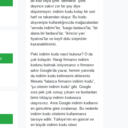
bir kod veya şifre” demektir. Şifre
deyince sakın zor bir şey diye
düşünmeyin; indirim kodu kolay bir seri
harf ve rakamdan oluşur. Bu kodu
alışverişte kullandığınızda mağazalardan
“anında indirim”ler, “kargo bedava”lar, “bir
alana bir bedava”lar, “ikincisi yarı
fiyatına”lar ve keyif dolu sürprizler
kazanabilirsiniz.
Peki indirim kodu nasıl bulunur? O da
r
çok kolaydır. Hangi firmanın indirim
kodunu bulmak istiyorsanız o firmanın
adını Google’da yazar, hemen yanında
da indirim kodu kelimesini eklersiniz.
Mesela “falanca firmanın indirim kodu”,
“şu sitenin indirim kodu” gibi. Google
size pek çok sonuç çıkarır ve bunlardan
birini tıklayıp indirim kodunuza
ulaşırsınız. Ama Google indirim kodlarını
en günceline göre sıralamaz. Bu nedenle
indirim kodu sitelerini kullanmanız
tavsiye edilir. Türkiye’nin en güncel ve
en büyük indirim kodu sitesi