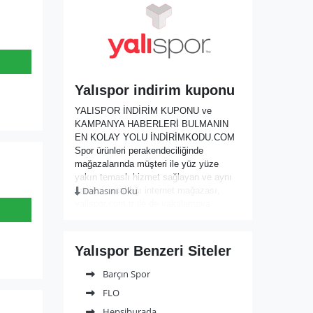
Yalıspor indirim kuponu
YALISPOR İNDİRİM KUPONU ve
KAMPANYA HABERLERİ BULMANIN
EN KOLAY YOLU İNDİRİMKODU.COM
Spor ürünleri perakendeciliğinde
mağazalarında müşteri ile yüz yüze
yakın temaslı hizmet sağlayan ve aynı
Dahasını Oku
samimi sıcaklığı internet mağazası,
yalispor.com.tr ile de yakalamaya
çalışan Yalı Spor, avantajlı koşulları ile
alışverişin bir keyfe dönüşmesini
sağlamaktadır. 1989 yılında İzmir’de
Yalıspor Benzeri Siteler
kurulan marka, spor ürünleri sektöründe
dünyaca tanınan büyük ve başarılı
Barçın Spor
markaların ürünlerini bünyesinde zengin
FLO
çeşitlilik ve uygun koşullar ile
tüketicilerine sunmaktadır. Dünya
Hepsiburada