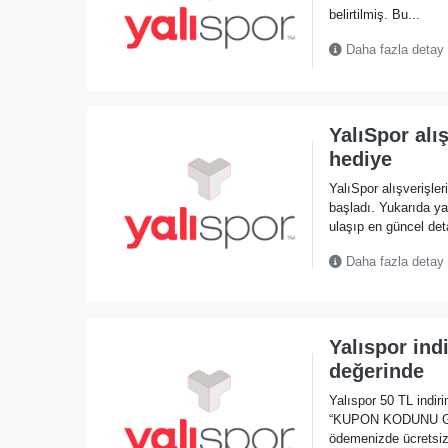
belirtilmiş. Bu...
Daha fazla detay
YalıSpor alı
hediye
YalıSpor alışverişl
başladı. Yukarıda 
ulaşıp en güncel deta
Daha fazla detay
Yalıspor ind
değerinde
Yalıspor 50 TL indir
“KUPON KODUNU GÖST
ödemenizde ücretsiz