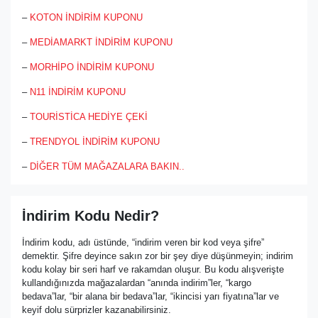
–
KOTON İNDİRİM KUPONU
–
MEDİAMARKT İNDİRİM KUPONU
–
MORHİPO İNDİRİM KUPONU
–
N11 İNDİRİM KUPONU
–
TOURİSTİCA HEDİYE ÇEKİ
–
TRENDYOL İNDİRİM KUPONU
–
DİĞER TÜM MAĞAZALARA BAKIN..
İndirim Kodu Nedir?
İndirim kodu, adı üstünde, “indirim veren bir kod veya şifre”
demektir. Şifre deyince sakın zor bir şey diye düşünmeyin; indirim
kodu kolay bir seri harf ve rakamdan oluşur. Bu kodu alışverişte
kullandığınızda mağazalardan “anında indirim”ler, “kargo
bedava”lar, “bir alana bir bedava”lar, “ikincisi yarı fiyatına”lar ve
keyif dolu sürprizler kazanabilirsiniz.