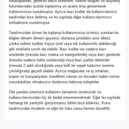
kataloglardan, gerekse basın bültenleri, indirim blogları ve alışveriş
forumlarından özenle toplanmış ve azami itina gösterilerek
kullanımınıza sunulmuştur. Ayrıca bazı kodlar da kullanıcılarımız
tarafından bize iletilmiş ve bu sayfada diğer kullanıcılarımızın
istifadesine sunulmuştur.
Tarafımızdan özveri ile toplanıp kullanımınıza ücretsiz sunulan bu
bilgiler dönem dönem geçersiz olurlarsa şimdiden özür dileriz;
çünkü indirim kodları kişiye özel veya tek kullanımlık olabileceği
gibi stoklarla sınırlı da olabilir. Bazı kodlar ise sadece bazı
ürünlerde (mesela bazı marka ve kategorilerde) veya bazı günlerde
(mesela sadece hafta sonlarında) veya bazı şartlar dahilinde
(mesela 2 adet alındığında veya belli bir sepet tutarının üzerine
çıkıldığında) geçerli olabilir. Ayrıca mağazalar ve iş ortakları,
kupon ve kampanyaları istedikleri zaman ve önceden haber verme
zorunlulukları olmaksızın durdurma hakkına sahiptirler.
Öte yandan sitemizin kullanımı tamamen ücretsizdir ve
kullanıcılarımızdan hiç bir bedel istenmemektedir. Eğer bu sayfada
herhangi bir yanlışlık görüyorsanız lütfen bize bildiriniz. Konu
tarafımızdan incelenir ve eğer bir hata varsa hemen düzeltilir.