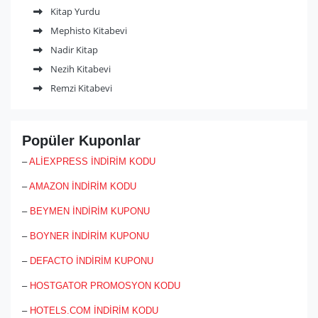
puzzle ve film alışverişi yapabileceğiniz bir web sitesi.
Kitap Yurdu
Kitapseç indirim kodu ve kampanyalarına ulaşmak için
Mephisto Kitabevi
indirimkodu.com’u ziyaret etmeyi unutmayın!
Nadir Kitap
Nezih Kitabevi
Remzi Kitabevi
Popüler Kuponlar
–
ALİEXPRESS İNDİRİM KODU
–
AMAZON İNDİRİM KODU
–
BEYMEN İNDİRİM KUPONU
–
BOYNER İNDİRİM KUPONU
–
DEFACTO İNDİRİM KUPONU
–
HOSTGATOR PROMOSYON KODU
–
HOTELS.COM İNDİRİM KODU