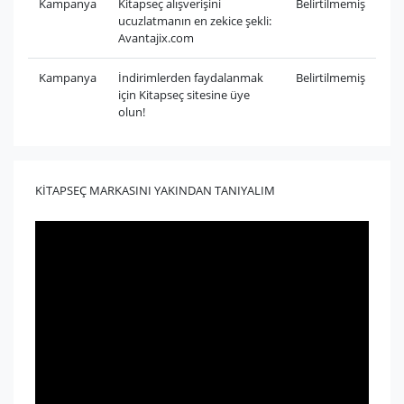
Kampanya
Kitapseç alışverişini
Belirtilmemiş
ucuzlatmanın en zekice şekli:
Avantajix.com
Kampanya
İndirimlerden faydalanmak
Belirtilmemiş
için Kitapseç sitesine üye
olun!
KİTAPSEÇ MARKASINI YAKINDAN TANIYALIM