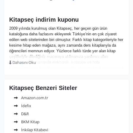
Kitapseç indirim kuponu
2009 yılında kurulmuş olan Kitapseç, her geçen gün ürün
kataloğuna daha fazlasını ekleyerek Türkiye’nin en çok ziyaret
edilen web sitelerinden biri olmuştur. Farklı kitap kategorileriyle her
kesime hitap eden mağaza, aynı zamanda ders kitaplarıyla da
öğrencileri memnun ediyor. Yüzlerce farklı türde yer alan kitap
çeşitleriyle dilediğiniz maceraya atılmanıza yardımcı olan
Dahasını Oku
Kitapseç, aynı zamanda elektronik, kırtasiye ve hobi
kategorileriyle de tüm ihtiyaçlarınızı tek bir adresten karşılamanıza
yardımcı oluyor.
Kampanyalı setler ile birçok kişiden tam not alan mağaza, liseye
ya da üniversiteye hazırlık kitap çeşitleriyle de dikkat çekiyor.
Kitapseç Benzeri Siteler
Öğrencilerin ihtiyaç duyduğu çanta, defter ya da kırtasiye
ürünlerine tek bir tıkla ulaşabileceğiniz Kitapseç, ilginç ürün
Amazon.com.tr
kategorisiyle eğlenceli tasarımları gözler önüne seriyor.
İdefix
Edebiyat tutkunlarına özel site tasarımıyla kullanıcı dostu
olduğunu gösteren mağaza, polisiye, bilim kurgu, gerilim ya da
D&R
fantastik kitaplara tek bir sayfa üzerinden ulaşmanızı sağlıyor.
BKM Kitap
Çok sevilen Harry Potter koleksiyonunun yanı sıra özel ürünlerle
İnkılap Kitabevi
de dikkat çeken Kitapseç, boş zamanlarınızı değerlendirmeniz için