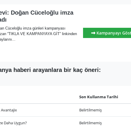
evi: Doğan Cüceloğlu imza
adı
an Cüceloğlu imza günleri kampanyası
Kampanyayı Gös
yazan “TIKLA VE KAMPANYAYA GİT” linkinden
ylarını...
nya haberi arayanlara bir kaç öneri:
Son Kullanma Tarihi
 Avantajix
Belirtilmemiş
ize Daha Uygun?
Belirtilmemiş