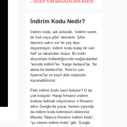
–
DİĞER TÜM MAĞAZALARA BAKIN..
İndirim Kodu Nedir?
İndirim kodu, adı üstünde, “indirim veren
bir kod veya şifre” demektir. Şifre
deyince sakın zor bir şey diye
düşünmeyin; indirim kodu kolay bir seri
harf ve rakamdan oluşur. Bu kodu
alışverişte kullandığınızda mağazalardan
“anında indirim”ler, “kargo bedava”lar, “bir
alana bir bedava”lar, “ikincisi yarı
fiyatına”lar ve keyif dolu sürprizler
kazanabilirsiniz.
Peki indirim kodu nasıl bulunur? O da
çok kolaydır. Hangi firmanın indirim
kodunu bulmak istiyorsanız o firmanın
adını Google’da yazar, hemen yanında
da indirim kodu kelimesini eklersiniz.
Mesela “falanca firmanın indirim kodu”,
“şu sitenin indirim kodu” gibi. Google