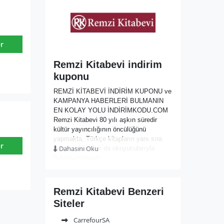
r
Remzi Kitabevi indirim
kuponu
REMZİ KİTABEVİ İNDİRİM KUPONU ve
KAMPANYA HABERLERİ BULMANIN
EN KOLAY YOLU İNDİRİMKODU.COM
Remzi Kitabevi 80 yılı aşkın süredir
kültür yayıncılığının öncülüğünü
yapmakta, Türkçe kitapların yanı sıra
r
Dahasını Oku
yabancı kitapları da okuyucularıyla
buluşturmaktadır.
İşi kitap ve kitaba dair her şey olan
kitabevi, sunduğu rahat ortam ve geniş
kitap yelpazesi ile pek çok müşteri
Remzi Kitabevi Benzeri
gurubuna hizmet vermektedir. Kitap
Siteler
okuma kültürünü genişletmek ve
okuyucuya farklı deneyimler yaşatmak
CarrefourSA