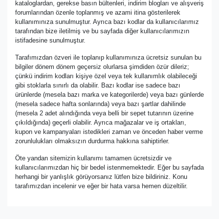
kataloglardan, gerekse basın bültenleri, indirim blogları ve alışveriş
forumlarından özenle toplanmış ve azami itina gösterilerek
kullanımınıza sunulmuştur. Ayrıca bazı kodlar da kullanıcılarımız
tarafından bize iletilmiş ve bu sayfada diğer kullanıcılarımızın
istifadesine sunulmuştur.
Tarafımızdan özveri ile toplanıp kullanımınıza ücretsiz sunulan bu
bilgiler dönem dönem geçersiz olurlarsa şimdiden özür dileriz;
çünkü indirim kodları kişiye özel veya tek kullanımlık olabileceği
gibi stoklarla sınırlı da olabilir. Bazı kodlar ise sadece bazı
ürünlerde (mesela bazı marka ve kategorilerde) veya bazı günlerde
(mesela sadece hafta sonlarında) veya bazı şartlar dahilinde
(mesela 2 adet alındığında veya belli bir sepet tutarının üzerine
çıkıldığında) geçerli olabilir. Ayrıca mağazalar ve iş ortakları,
kupon ve kampanyaları istedikleri zaman ve önceden haber verme
zorunlulukları olmaksızın durdurma hakkına sahiptirler.
Öte yandan sitemizin kullanımı tamamen ücretsizdir ve
kullanıcılarımızdan hiç bir bedel istenmemektedir. Eğer bu sayfada
herhangi bir yanlışlık görüyorsanız lütfen bize bildiriniz. Konu
tarafımızdan incelenir ve eğer bir hata varsa hemen düzeltilir.