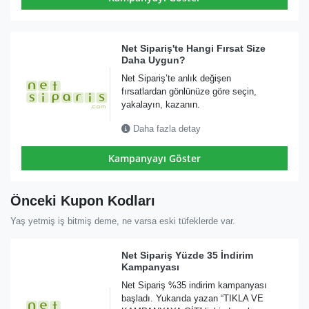
Net Sipariş'te Hangi Fırsat Size
Daha Uygun?
Net Sipariş’te anlık değişen
fırsatlardan gönlünüze göre seçin,
yakalayın, kazanın.
Daha fazla detay
Kampanyayı Göster
Önceki Kupon Kodları
Yaş yetmiş iş bitmiş deme, ne varsa eski tüfeklerde var.
Net Sipariş Yüzde 35 İndirim
Kampanyası
Net Sipariş %35 indirim kampanyası
başladı. Yukarıda yazan “TIKLA VE