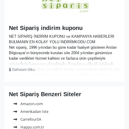
Net Sipariş indirim kuponu
NET SİPARİŞ İNDİRİM KUPONU ve KAMPANYA HABERLERİ
BULMANIN EN KOLAY YOLU İNDİRİMKODU.COM
Net sipariş, 1996 yılından bu güne kadar faaliyet gösteren Arslan
Bilgisayar’ın bünyesinde kurulan site 2004 yılından günümüze
kadar verdikleri hizmet kalitesi ve fazlaca ürün çeşitleriyle
müşterilerin karşısına çıkmaktadır. Amaçların yüksek tutularak
Dahasını Oku
verilen hizmet kalitesi ve kaliteli ürünler sayesinde on binlerce üye
kazanmış ve online alış veriş konusunda sektör içinde bir adım
öne çıkarak adını duyurmuştur. Sitenin amacı verdiği hizmet
kalitesi ve profesyonel ekiple çalışarak kişilere %100 verdikleri
güvenli alış verişle sürekli önce olmayı hedeflemektedir. Gün
Net Sipariş Benzeri Siteler
geçtikçe büyüyen ve ülkemizin dört bir yanına verdikleri hizmetle
herkesin kolaylıkla alış veriş yapmaları sağlanmaktadır.
Amazon.com
Uygun fiyat avantajları, hızlı ve güvenilir alış veriş politikası ile
Amerikadan İste
müşterilerini memnun ayrılmasını sağlayan site bir tıkla ayağınıza
gelen geniş bir dünyanın kapılarını sizlere açmaktadır. Verdikleri
CarrefourSA
hizmet kalitesinin profesyonel müşteri temsilcileri, teknik ekip,
Happy.com.tr