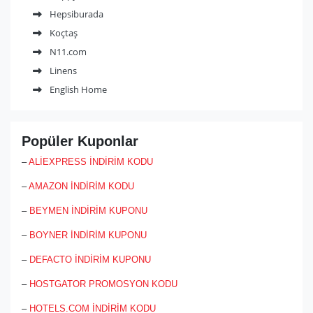
depo, web- grafik tasarımcı ve tabi ki programlama bölümleri ile
Hepsiburada
kaliteli hizmet sağlanmaktadır. Bilgisayar, elektronik, beyaz eşya,
saat, gözlük, kozmetik, sağlık, dekorasyon, oyuncak, pet shop,
Koçtaş
giyim ve daha pek çok kategoriyi alanında belirten sitede her türlü
N11.com
ihtiyacınız olan ürünü bulmak oldukça kolaydır. Siteye girdiğinizde
aradığınız ürünü bulamadığınızda ya da kafanıza takılan soru
Linens
işaretlerinde direk canlı destek hattından yardım alma imkânına
English Home
sahipsinizdir.
Alışverişlerinizi siteye üye olarak yapabilirsiniz. Kredi kartı ile
güvenli bir alış veriş yaparak kısa zamanda ürünlerin elinizde
Popüler Kuponlar
olması sağlanmaktadır. Ayrıca anlaşmalı olduğunuz bankalarla
yapacağınız alış verişlerde taksit imkânları da sizleri
–
ALİEXPRESS İNDİRİM KODU
beklemektedir. 3D Secure ödeme güvenliği sayesinde siz ve
bankanız onay vermeden işlem gerçekleştirilemediği için güvenli
–
AMAZON İNDİRİM KODU
bir alış veriş olanağını sizlere sunmaktadır. Facebook, twitter,
–
BEYMEN İNDİRİM KUPONU
youtobe, Google gibi sosyal paylaşım sitelerinde bulunan
sayfalardan da sitenin takibini kolaylıkla yapabilir ve kampanya ve
–
BOYNER İNDİRİM KUPONU
indirimlerden haberdar olabilirsiniz.
–
DEFACTO İNDİRİM KUPONU
–
HOSTGATOR PROMOSYON KODU
–
HOTELS.COM İNDİRİM KODU