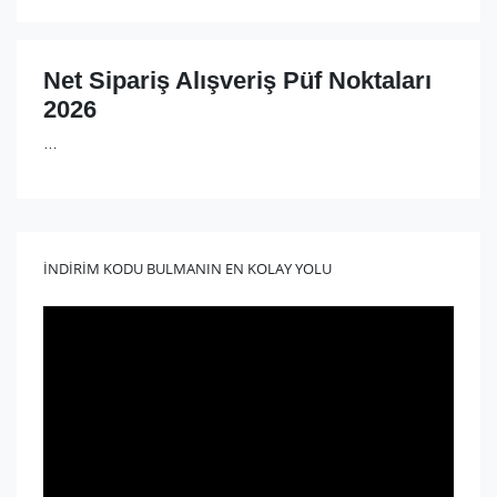
Net Sipariş Alışveriş Püf Noktaları
2026
…
İNDİRİM KODU BULMANIN EN KOLAY YOLU