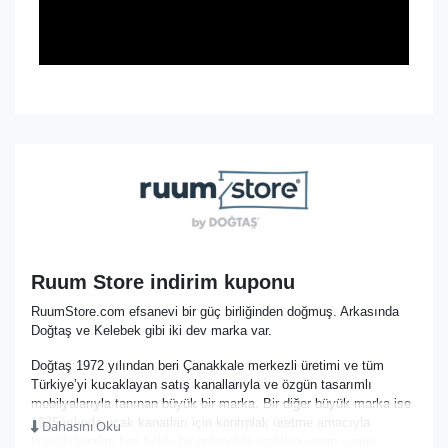
Ruum Store indirim kuponu
RuumStore.com efsanevi bir güç birliğinden doğmuş. Arkasında
Doğtaş ve Kelebek gibi iki dev marka var.
Doğtaş 1972 yılından beri Çanakkale merkezli üretimi ve tüm
Türkiye’yi kucaklayan satış kanallarıyla ve özgün tasarımlı
mobilyalarıyla tanınan büyük bir marka. Bir diğer büyük marka ise
1935 yılında uçak kanatları için kontrplak üretme amacıyla
Dahasını Oku
kurulduğundan beri köklü bir gelenekle mobilya üretip sunan