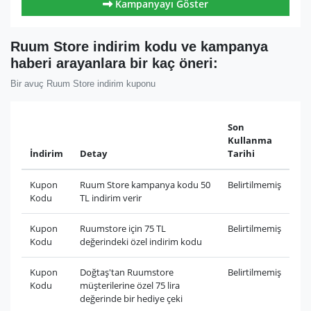
Kampanyayı Göster
Ruum Store indirim kodu ve kampanya
haberi arayanlara bir kaç öneri:
Bir avuç Ruum Store indirim kuponu
Son
Kullanma
İndirim
Detay
Tarihi
Kupon
Ruum Store kampanya kodu 50
Belirtilmemiş
Kodu
TL indirim verir
Kupon
Ruumstore için 75 TL
Belirtilmemiş
Kodu
değerindeki özel indirim kodu
Kupon
Doğtaş'tan Ruumstore
Belirtilmemiş
Kodu
müşterilerine özel 75 lira
değerinde bir hediye çeki