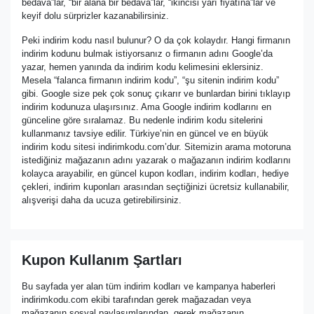
bedava”lar, “bir alana bir bedava”lar, “ikincisi yarı fiyatına”lar ve
keyif dolu sürprizler kazanabilirsiniz.
Peki indirim kodu nasıl bulunur? O da çok kolaydır. Hangi firmanın
indirim kodunu bulmak istiyorsanız o firmanın adını Google’da
yazar, hemen yanında da indirim kodu kelimesini eklersiniz.
Mesela “falanca firmanın indirim kodu”, “şu sitenin indirim kodu”
gibi. Google size pek çok sonuç çıkarır ve bunlardan birini tıklayıp
indirim kodunuza ulaşırsınız. Ama Google indirim kodlarını en
günceline göre sıralamaz. Bu nedenle indirim kodu sitelerini
kullanmanız tavsiye edilir. Türkiye’nin en güncel ve en büyük
indirim kodu sitesi indirimkodu.com’dur. Sitemizin arama motoruna
istediğiniz mağazanın adını yazarak o mağazanın indirim kodlarını
kolayca arayabilir, en güncel kupon kodları, indirim kodları, hediye
çekleri, indirim kuponları arasından seçtiğinizi ücretsiz kullanabilir,
alışverişi daha da ucuza getirebilirsiniz.
Kupon Kullanım Şartları
Bu sayfada yer alan tüm indirim kodları ve kampanya haberleri
indirimkodu.com ekibi tarafından gerek mağazadan veya
mağazanın sosyal paylaşımlarından, gerek mağazanın