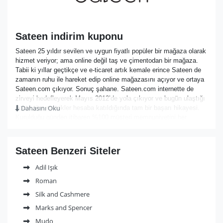
Sateen indirim kuponu
Sateen 25 yıldır sevilen ve uygun fiyatlı popüler bir mağaza olarak
hizmet veriyor; ama online değil taş ve çimentodan bir mağaza.
Tabii ki yıllar geçtikçe ve e-ticaret artık kemale erince Sateen de
zamanın ruhu ile hareket edip online mağazasını açıyor ve ortaya
Sateen.com çıkıyor. Sonuç şahane. Sateen.com internette de
zirveyi hedefleyerek Mayıs 2012’de yola çıkıyor ve bugün ulaştığı
Dahasını Oku
nokta tüm metrikler hesaba katıldığında tam bir başarı hikayesi.
Kurulduğu günden itibaren %100 müşteri memnuniyetini her
şeyden daha da öne alarak; ödemelerde vade farksız 6 taksit
vererek, kapıda ödeme gibi ödemeleri de kabul ederek ve belki de
herşeyden daha önemlisi hiç bir yerde olmayan, sadece
Sateen Benzeri Siteler
sateen.com’a özel “Anında Kargo” sistemini devreye sokarak
kullanıcılarının gönlünü çalıyor. (Not: Sateen.com Ekim/2014’ten
Adil Işık
beri “Anında Kargo” sistemini “Hızlı Gönderi” adıyla değiştirmiş, ve
Roman
gelen siparişleri geliş anı itibarıyla sırası ile en hızlı bir şekilde
hatta belki de “Jet Gibi” tabirini kullanabileceğimiz bir şekilde
Silk and Cashmere
kargoya vermeye başlamıştır. Sateen.com kullanılası ve zevkle
Marks and Spencer
kullanılası bir sitedir.
Mudo