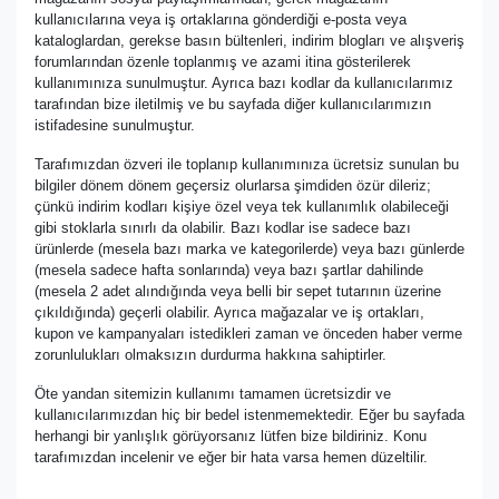
kullanıcılarına veya iş ortaklarına gönderdiği e-posta veya
kataloglardan, gerekse basın bültenleri, indirim blogları ve alışveriş
forumlarından özenle toplanmış ve azami itina gösterilerek
kullanımınıza sunulmuştur. Ayrıca bazı kodlar da kullanıcılarımız
tarafından bize iletilmiş ve bu sayfada diğer kullanıcılarımızın
istifadesine sunulmuştur.
Tarafımızdan özveri ile toplanıp kullanımınıza ücretsiz sunulan bu
bilgiler dönem dönem geçersiz olurlarsa şimdiden özür dileriz;
çünkü indirim kodları kişiye özel veya tek kullanımlık olabileceği
gibi stoklarla sınırlı da olabilir. Bazı kodlar ise sadece bazı
ürünlerde (mesela bazı marka ve kategorilerde) veya bazı günlerde
(mesela sadece hafta sonlarında) veya bazı şartlar dahilinde
(mesela 2 adet alındığında veya belli bir sepet tutarının üzerine
çıkıldığında) geçerli olabilir. Ayrıca mağazalar ve iş ortakları,
kupon ve kampanyaları istedikleri zaman ve önceden haber verme
zorunlulukları olmaksızın durdurma hakkına sahiptirler.
Öte yandan sitemizin kullanımı tamamen ücretsizdir ve
kullanıcılarımızdan hiç bir bedel istenmemektedir. Eğer bu sayfada
herhangi bir yanlışlık görüyorsanız lütfen bize bildiriniz. Konu
tarafımızdan incelenir ve eğer bir hata varsa hemen düzeltilir.