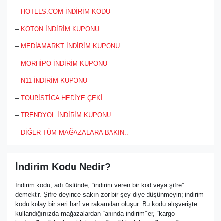
–
HOTELS.COM İNDİRİM KODU
–
KOTON İNDİRİM KUPONU
–
MEDİAMARKT İNDİRİM KUPONU
–
MORHİPO İNDİRİM KUPONU
–
N11 İNDİRİM KUPONU
–
TOURİSTİCA HEDİYE ÇEKİ
–
TRENDYOL İNDİRİM KUPONU
–
DİĞER TÜM MAĞAZALARA BAKIN..
İndirim Kodu Nedir?
İndirim kodu, adı üstünde, “indirim veren bir kod veya şifre”
demektir. Şifre deyince sakın zor bir şey diye düşünmeyin; indirim
kodu kolay bir seri harf ve rakamdan oluşur. Bu kodu alışverişte
kullandığınızda mağazalardan “anında indirim”ler, “kargo