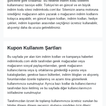
günceline göre sıralamaz. Bu nedenle indirim kodu sitelerini
kullanmanız tavsiye edilir. Türkiye’nin en güncel ve en büyük
indirim kodu sitesi indirimkodu.com’dur. Sitemizin arama motoruna
istediğiniz mağazanın adını yazarak o mağazanın indirim kodlarını
kolayca arayabilir, en güncel kupon kodları, indirim kodları, hediye
çekleri, indirim kuponları arasından seçtiğinizi ücretsiz kullanabilir,
alışverişi daha da ucuza getirebilirsiniz.
Kupon Kullanım Şartları
Bu sayfada yer alan tüm indirim kodları ve kampanya haberleri
indirimkodu.com ekibi tarafından gerek mağazadan veya
mağazanın sosyal paylaşımlarından, gerek mağazanın
kullanıcılarına veya iş ortaklarına gönderdiği e-posta veya
kataloglardan, gerekse basın bültenleri, indirim blogları ve alışveriş
forumlarından özenle toplanmış ve azami itina gösterilerek
kullanımınıza sunulmuştur. Ayrıca bazı kodlar da kullanıcılarımız
tarafından bize iletilmiş ve bu sayfada diğer kullanıcılarımızın
istifadesine sunulmuştur.
Tarafımızdan özveri ile toplanıp kullanımınıza ücretsiz sunulan bu
bilgiler dönem dönem geçersiz olurlarsa şimdiden özür dileriz;