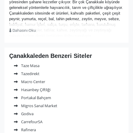
yöresinden şahane lezzetler çıkıyor. Bir çok Çanakkale köyünde
geleneksel yöntemlerle hayvancılık, tarım ve çiftçilikle uğraşılıyor.
Çanakkaleden sitesinde et ürünleri, kahvaltı paketleri, çeşit çeşit
peynir, yumurta, reçel, bal, tahin pekmez, zeytin, meyve, sebze,
bakliyat, hamur işleri, salça, turşu, erişte, tarhana, kurutulmuş
Dahasını Oku
otlar, kuru yemişler, tatlılar, kahve, zeytinyağı ve zeytinyağı
sabunu bizlere direkt üreticiden doğru sunuluyor.
Çanakkaleden Benzeri Siteler
Taze Masa
Tazedirekt
Macro Center
Hasanbey Çiftliği
Portakal Bahçem
Migros Sanal Market
Godiva
CarrefourSA
Rafinera