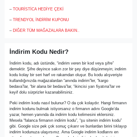
–
TOURİSTİCA HEDİYE ÇEKİ
–
TRENDYOL İNDİRİM KUPONU
–
DİĞER TÜM MAĞAZALARA BAKIN..
İndirim Kodu Nedir?
İndirim kodu, adı üstünde, “indirim veren bir kod veya şifre”
demektir. Şifre deyince sakın zor bir şey diye düşünmeyin; indirim
kodu kolay bir seri harf ve rakamdan oluşur. Bu kodu alışverişte
kullandığınızda mağazalardan “anında indirim”ler, “kargo
bedava”lar, “bir alana bir bedava”lar, “ikincisi yarı fiyatına”lar ve
keyif dolu sürprizler kazanabilirsiniz.
Peki indirim kodu nasıl bulunur? O da çok kolaydır. Hangi firmanın
indirim kodunu bulmak istiyorsanız o firmanın adını Google’da
yazar, hemen yanında da indirim kodu kelimesini eklersiniz.
Mesela “falanca firmanın indirim kodu”, “şu sitenin indirim kodu”
gibi. Google size pek çok sonuç çıkarır ve bunlardan birini tıklayıp
indirim kodunuza ulaşırsınız. Ama Google indirim kodlarını en