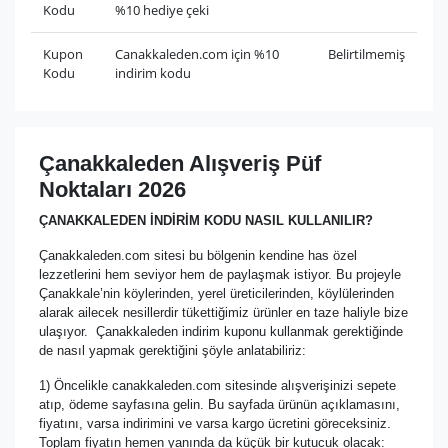
Kodu
%10 hediye çeki
Kupon
Canakkaleden.com için %10
Belirtilmemiş
Kodu
indirim kodu
Çanakkaleden Alışveriş Püf
Noktaları 2026
ÇANAKKALEDEN İNDİRİM KODU NASIL KULLANILIR?
Çanakkaleden.com sitesi bu bölgenin kendine has özel
lezzetlerini hem seviyor hem de paylaşmak istiyor. Bu projeyle
Çanakkale’nin köylerinden, yerel üreticilerinden, köylülerinden
alarak ailecek nesillerdir tükettiğimiz ürünler en taze haliyle bize
ulaşıyor. Çanakkaleden indirim kuponu kullanmak gerektiğinde
de nasıl yapmak gerektiğini şöyle anlatabiliriz:
1) Öncelikle canakkaleden.com sitesinde alışverişinizi sepete
atıp, ödeme sayfasına gelin. Bu sayfada ürünün açıklamasını,
fiyatını, varsa indirimini ve varsa kargo ücretini göreceksiniz.
Toplam fiyatın hemen yanında da küçük bir kutucuk olacak: