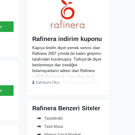
r
Rafinera indirim kuponu
Kapıya teslim diyet yemek servisi olan
Rafinera 2007 yılında bir kadın girişimci
tarafından kurulmuştur. Türkiye’de diyet
beslenmeye dair istediğini
bulamayanların adresi olan Rafinera
sağlıklı beslenmek isteyenlere özel
Dahasını Oku
menüler hazırlamakta ve adrese teslim
etmektedir.
r
Rafinera web sitesinden istediğiniz
beslenme programını seçerek, seçtiğiniz
menünün adresinize kadar teslim
Rafinera Benzeri Siteler
edilmesiyle hedefinize ulaşmanız hiç de
zor olmaz.
Tazedirekt
Sabah, öğlen ve akşam menüleri
Taze Masa
bulunan Rafinera aynı zamanda
menülerine ara öğünleri de eklemekte ve
Migros Sanal Market