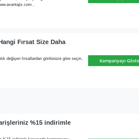
ww.avantajix.com...
Hangi Fırsat Size Daha
nlık değişen fırsatlardan gönlünüze göre seçin,
Kampanyayı Göste
arişleriniz %15 indirimle