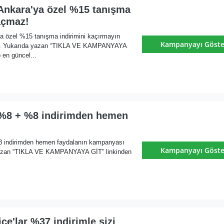
 Ankara'ya özel %15 tanışma
açmaz!
ya özel %15 tanışma indirimini kaçırmayın
Kampanyayı Göste
ı. Yukarıda yazan “TIKLA VE KAMPANYAYA
 en güncel...
 %8 + %8 indirimden hemen
8 indirimden hemen faydalanın kampanyası
Kampanyayı Göste
yazan “TIKLA VE KAMPANYAYA GİT” linkinden
ice'lar %37 indirimle sizi