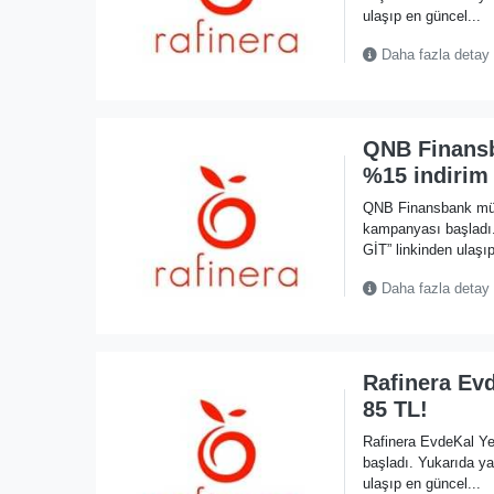
ulaşıp en güncel...
Daha fazla detay
QNB Finansb
%15 indirim 
QNB Finansbank müşt
kampanyası başlad
GİT” linkinden ulaşıp
Daha fazla detay
Rafinera Ev
85 TL!
Rafinera EvdeKal Y
başladı. Yukarıda 
ulaşıp en güncel...