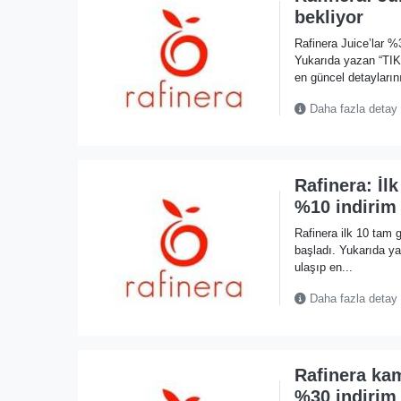
bekliyor
Rafinera Juice’lar %
Yukarıda yazan “TI
en güncel detaylarını
Daha fazla detay
Rafinera: İl
%10 indirim
Rafinera ilk 10 tam 
başladı. Yukarıda 
ulaşıp en...
Daha fazla detay
Rafinera ka
%30 indirim