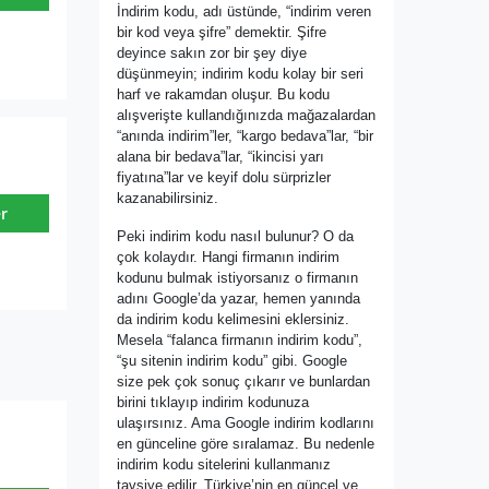
İndirim kodu, adı üstünde, “indirim veren
bir kod veya şifre” demektir. Şifre
deyince sakın zor bir şey diye
düşünmeyin; indirim kodu kolay bir seri
harf ve rakamdan oluşur. Bu kodu
alışverişte kullandığınızda mağazalardan
“anında indirim”ler, “kargo bedava”lar, “bir
alana bir bedava”lar, “ikincisi yarı
fiyatına”lar ve keyif dolu sürprizler
kazanabilirsiniz.
r
Peki indirim kodu nasıl bulunur? O da
çok kolaydır. Hangi firmanın indirim
kodunu bulmak istiyorsanız o firmanın
adını Google’da yazar, hemen yanında
da indirim kodu kelimesini eklersiniz.
Mesela “falanca firmanın indirim kodu”,
“şu sitenin indirim kodu” gibi. Google
size pek çok sonuç çıkarır ve bunlardan
birini tıklayıp indirim kodunuza
ulaşırsınız. Ama Google indirim kodlarını
en günceline göre sıralamaz. Bu nedenle
indirim kodu sitelerini kullanmanız
tavsiye edilir. Türkiye’nin en güncel ve