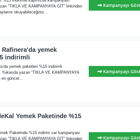
niz %15 indirimle kapınızda kampanyası
Kampanyayı Gös
yazan “TIKLA VE KAMPANYAYA GİT” linkinden
ylarını okuyabileceğiniz...
l Rafinera'da yemek
5 indirimli
a’da yemek paketleri %15 indirimli
Kampanyayı Gös
ı. Yukarıda yazan “TIKLA VE KAMPANYAYA
 en güncel...
deKal Yemek Paketinde %15
emek Paketinde %15 indirim var kampanyası
Kampanyayı Gös
yazan “TIKLA VE KAMPANYAYA GİT” linkinden