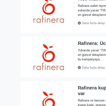
Rafinera outlet rey
yukarıda yazan “TI
en güncel detaylarını
Daha fazla detay
Rafinera: Ü
Yukarıda yazan “TI
en güncel detayların
bu kampanyaya...
Daha fazla detay
Rafinera ku
var
Rafinera ve benzeri s
kupon kodu, promos