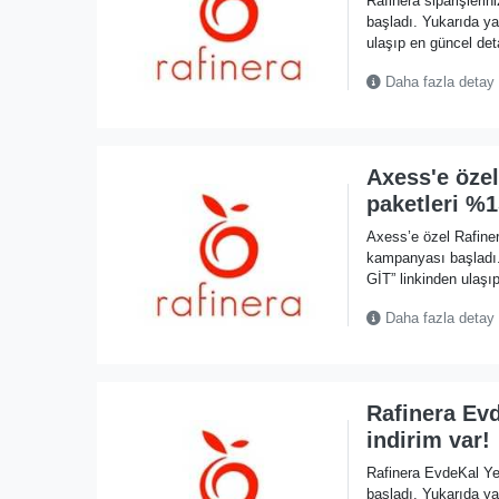
Rafinera siparişleri
başladı. Yukarıda 
ulaşıp en güncel deta
Daha fazla detay
Axess'e öze
paketleri %1
Axess’e özel Rafiner
kampanyası başlad
GİT” linkinden ulaşıp
Daha fazla detay
Rafinera Ev
indirim var!
Rafinera EvdeKal Y
başladı. Yukarıda 