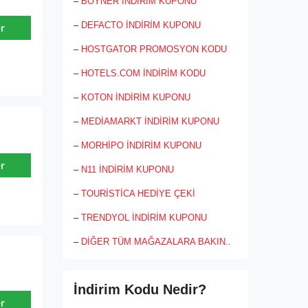
–
BOYNER İNDİRİM KUPONU
–
DEFACTO İNDİRİM KUPONU
r
–
HOSTGATOR PROMOSYON KODU
–
HOTELS.COM İNDİRİM KODU
–
KOTON İNDİRİM KUPONU
–
MEDİAMARKT İNDİRİM KUPONU
–
MORHİPO İNDİRİM KUPONU
r
–
N11 İNDİRİM KUPONU
–
TOURİSTİCA HEDİYE ÇEKİ
–
TRENDYOL İNDİRİM KUPONU
–
DİĞER TÜM MAĞAZALARA BAKIN..
İndirim Kodu Nedir?
r