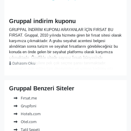
Gruppal indirim kuponu
GRUPPAL İNDİRİM KUPONU ARAYANLAR İÇİN FIRSAT BU
FIRSAT. Gruppal, 2010 yılında hizmete giren bir fırsat sitesi olarak
karşımıza çıkmaktadır. A grubu seyahat acentesi belgesi
alındıktan sonra turizm ve seyahat fırsatlarını görebileceğiniz bu
konuda en önde gelen bir seyahat platformu olarak karşımıza
çıkmaktadır. Özellikle sitede sayısız fırsatı bünyesinde
Dahasını Oku
bulundurması kişilere pek çok seçme şansı tanımaktadır.
Gruppal’ın elde edilen tüm deneyimleri ve uzman kadrosu göz
önüne alınarak tatil ve seyahat firmaları arasında en iyi olmayı
hedeflemiştir. Tatil fırsatı olmasının yanı sıra tur operatörü,
acente, otel, havayolu ve araç kiralama gibi pek çok şirketin
Gruppal Benzeri Siteler
sunduğu cazip fırsatlar ve indirimler sizleri beklemektedir. Özellikle
toplu alımlarda müşterilere uygulanan fiyat avantajları sayesinde
Fırsat.me
kişileri mutlu ettiği görülmektedir. Kişilerin tüm ihtiyaçlarını
Grupfoni
karşılayan site tatil ve gezi turları konusunda oldukça güzel
fırsatlarla sizlere iyi ve kaliteli hizmet verme anlayışını
Hotels.com
benimsemektedir. Site içerisinde yurtdışı turları, yurt içi turları,
Otel.com
Kültür turları, Kıbrıs, gemi turu, otel ve özel fırsatlar gibi pek çok
Tatil Sepeti
kategoriyi içinde barındırmaktadır. Üye olan müşterilerin aynı