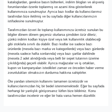
kataloglardan, gerekse basın bültenleri, indirim blogları ve alışveriş
forumlarından özenle toplanmış ve azami itina gösterilerek
kullanımınıza sunulmuştur. Ayrıca bazı kodlar da kullanıcılarımız
tarafından bize iletilmiş ve bu sayfada diğer kullanıcılarımızın
istifadesine sunulmuştur.
Tarafımızdan özveri ile toplanıp kullanımınıza ücretsiz sunulan bu
bilgiler dönem dönem geçersiz olurlarsa şimdiden özür dileriz;
çünkü indirim kodları kişiye özel veya tek kullanımlık olabileceği
gibi stoklarla sınırlı da olabilir. Bazı kodlar ise sadece bazı
ürünlerde (mesela bazı marka ve kategorilerde) veya bazı günlerde
(mesela sadece hafta sonlarında) veya bazı şartlar dahilinde
(mesela 2 adet alındığında veya belli bir sepet tutarının üzerine
çıkıldığında) geçerli olabilir. Ayrıca mağazalar ve iş ortakları,
kupon ve kampanyaları istedikleri zaman ve önceden haber verme
zorunlulukları olmaksızın durdurma hakkına sahiptirler.
Öte yandan sitemizin kullanımı tamamen ücretsizdir ve
kullanıcılarımızdan hiç bir bedel istenmemektedir. Eğer bu sayfada
herhangi bir yanlışlık görüyorsanız lütfen bize bildiriniz. Konu
tarafımızdan incelenir ve eğer bir hata varsa hemen düzeltilir.