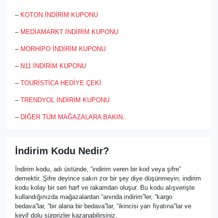
–
KOTON İNDİRİM KUPONU
–
MEDİAMARKT İNDİRİM KUPONU
–
MORHİPO İNDİRİM KUPONU
–
N11 İNDİRİM KUPONU
–
TOURİSTİCA HEDİYE ÇEKİ
–
TRENDYOL İNDİRİM KUPONU
–
DİĞER TÜM MAĞAZALARA BAKIN..
İndirim Kodu Nedir?
İndirim kodu, adı üstünde, “indirim veren bir kod veya şifre”
demektir. Şifre deyince sakın zor bir şey diye düşünmeyin; indirim
kodu kolay bir seri harf ve rakamdan oluşur. Bu kodu alışverişte
kullandığınızda mağazalardan “anında indirim”ler, “kargo
bedava”lar, “bir alana bir bedava”lar, “ikincisi yarı fiyatına”lar ve
keyif dolu sürprizler kazanabilirsiniz.