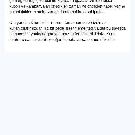
çıkıldığında) geçerli olabilir. Ayrıca mağazalar ve iş ortakları,
kupon ve kampanyaları istedikleri zaman ve önceden haber verme
zorunlulukları olmaksızın durdurma hakkına sahiptirler.
Öte yandan sitemizin kullanımı tamamen ücretsizdir ve
kullanıcılarımızdan hiç bir bedel istenmemektedir. Eğer bu sayfada
herhangi bir yanlışlık görüyorsanız lütfen bize bildiriniz. Konu
tarafımızdan incelenir ve eğer bir hata varsa hemen düzeltilir.