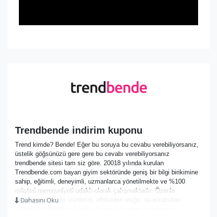
Trendbende indirim kuponu
Trend kimde? Bende! Eğer bu soruya bu cevabu verebiliyorsanız,
üstelik göğsünüzü gere gere bu cevabı verebiliyorsanız
trendbende sitesi tam siz göre. 20018 yılında kurulan
Trendbende.com bayan giyim sektöründe geniş bir bilgi birikimine
sahip, eğitimli, deneyimli, uzmanlarca yönetilmekte ve %100
müşteri memnuniyeti odaklı olarak çalışmaktadır. Özenle
Dahasını Oku
tasarlanmış moda ürünlerini, elbiseden eteğe, ayakkabıdan
çantaya, kemerden cüzdana kadar tüm giyim ve aksesuar