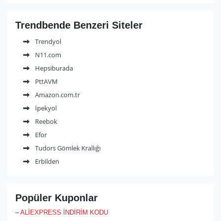
gruplarını en iyi fiyatlarla sunmakta ve kalplerimizi fethetmektedir.
Trendbende Benzeri Siteler
Trendyol
N11.com
Hepsiburada
PttAVM
Amazon.com.tr
İpekyol
Reebok
Efor
Tudors Gömlek Krallığı
Erbilden
Popüler Kuponlar
–
ALİEXPRESS İNDİRİM KODU