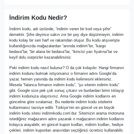
İndirim Kodu Nedir?
İndirim kodu, adı üstünde, “indirim veren bir kod veya şifre”
demektir. Şifre deyince sakın zor bir şey diye düşünmeyin; indirim
kodu kolay bir seri harf ve rakamdan oluşur. Bu kodu alışverişte
kullandığınızda mağazalardan “anında indirim”ler, “kargo
bedava”lar, “bir alana bir bedava”lar, “ikincisi yarı fiyatına”lar ve
keyif dolu sürprizler kazanabilirsiniz.
Peki indirim kodu nasıl bulunur? O da çok kolaydır. Hangi firmanın
indirim kodunu bulmak istiyorsanız o firmanın adını Google’da
yazar, hemen yanında da indirim kodu kelimesini eklersiniz.
Mesela “falanca firmanın indirim kodu”, “şu sitenin indirim kodu”
gibi. Google size pek çok sonuç çıkarır ve bunlardan birini tıklayıp
indirim kodunuza ulaşırsınız. Ama Google indirim kodlarını en
günceline göre sıralamaz. Bu nedenle indirim kodu sitelerini
kullanmanız tavsiye edilir. Türkiye’nin en güncel ve en büyük
indirim kodu sitesi indirimkodu.com’dur. Sitemizin arama motoruna
istediğiniz mağazanın adını yazarak o mağazanın indirim kodlarını
kolayca arayabilir, en güncel kupon kodları, indirim kodları, hediye
çekleri, indirim kuponları arasından seçtiğinizi ücretsiz kullanabilir,